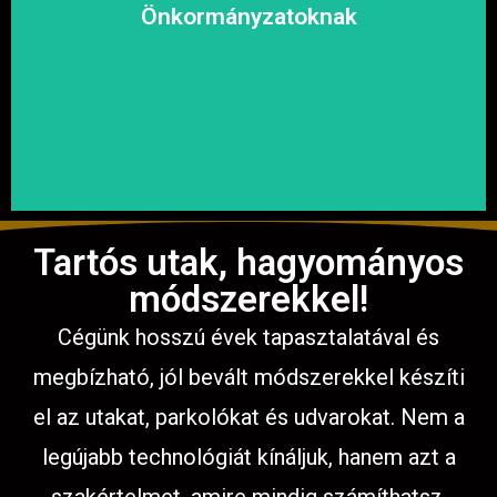
megoldásokat, hogy a közösség biztonságosan és
Önkormányzatoknak
garantáljuk a hosszú távú és fenntartható
számíthat ránk. Megbízható és tapasztalt csapatunkkal
Közterületek, utak, járdák és parkok aszfaltozásában is
Tartós utak, hagyományos
módszerekkel!
Cégünk hosszú évek tapasztalatával és
megbízható, jól bevált módszerekkel készíti
el az utakat, parkolókat és udvarokat. Nem a
legújabb technológiát kínáljuk, hanem azt a