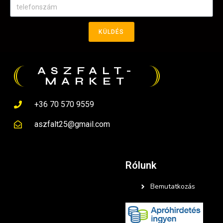
KÜLDÉS
ASZFALT-
MARKET
+36 70 570 9559
aszfalt25@gmail.com
Rólunk
Bemutatkozás