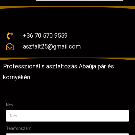
+36 70 570 9559
aszfalt25@gmail.com
Professzionális aszfaltozás Abaújalpár és
környékén.
Név
Telefonszám