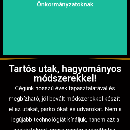
megoldásokat, hogy a közösség biztonságosan és
Önkormányzatoknak
garantáljuk a hosszú távú és fenntartható
számíthat ránk. Megbízható és tapasztalt csapatunkkal
Közterületek, utak, járdák és parkok aszfaltozásában is
Tartós utak, hagyományos
módszerekkel!
Cégünk hosszú évek tapasztalatával és
megbízható, jól bevált módszerekkel készíti
el az utakat, parkolókat és udvarokat. Nem a
legújabb technológiát kínáljuk, hanem azt a