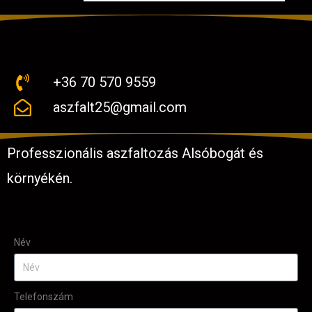
+36 70 570 9559
aszfalt25@gmail.com
Professzionális aszfaltozás Alsóbogát és
környékén.
Név
Telefonszám