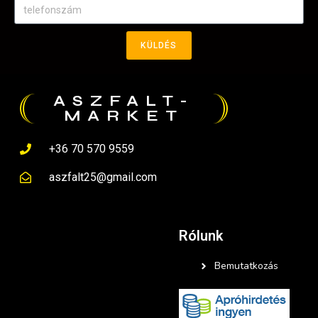
KÜLDÉS
ASZFALT-
MARKET
+36 70 570 9559
aszfalt25@gmail.com
Rólunk
Bemutatkozás