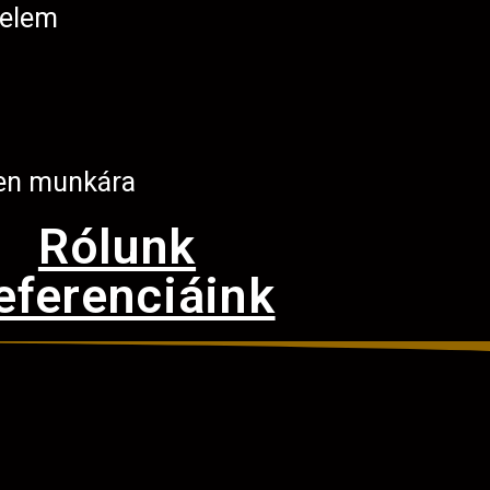
telem
en munkára
Rólunk
eferenciáink