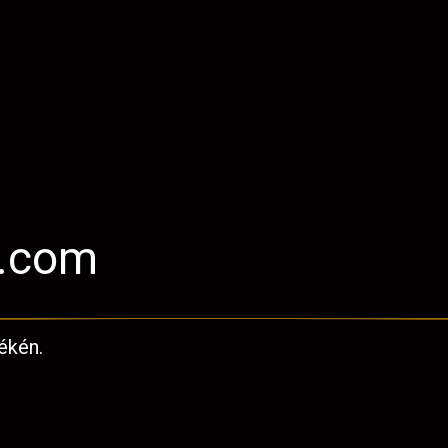
l.com
ékén.