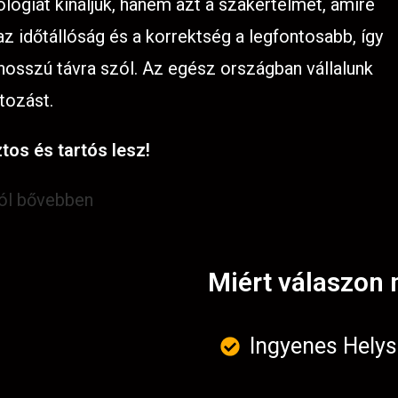
lógiát kínáljuk, hanem azt a szakértelmet, amire
 időtállóság és a korrektség a legfontosabb, így
 hosszú távra szól. Az egész országban vállalunk
tozást.
tos és tartós lesz!
ról bővebben
Miért válaszon 
Ingyenes Helys