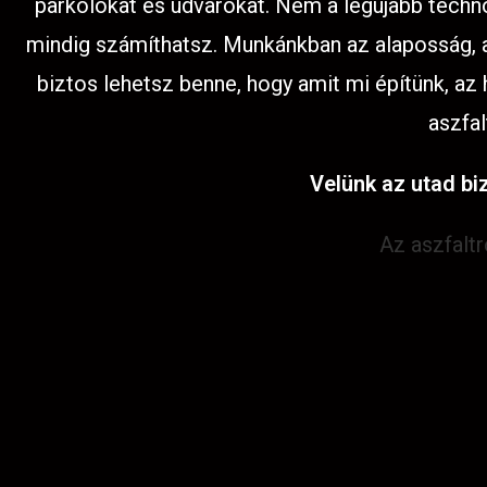
parkolókat és udvarokat. Nem a legújabb techno
mindig számíthatsz. Munkánkban az alaposság, az
biztos lehetsz benne, hogy amit mi építünk, az
aszfal
Velünk az utad biz
Az aszfalt