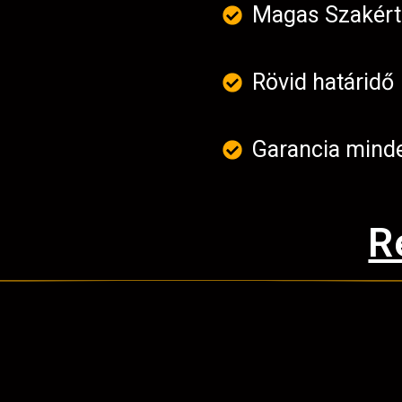
Magas Szakér
Rövid határidő
Garancia mind
R