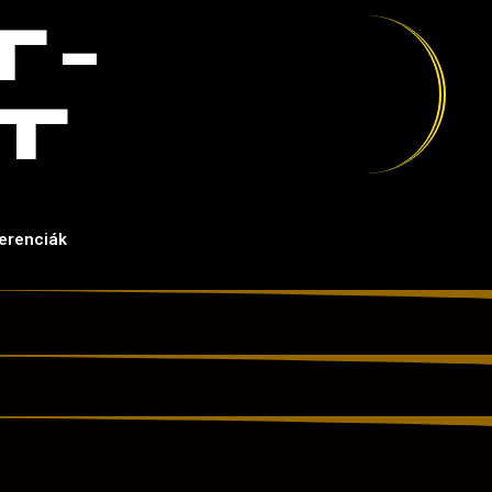
T-
T
erenciák