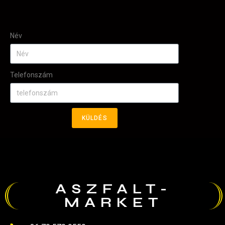
Név
Telefonszám
KÜLDÉS
ASZFALT-
MARKET