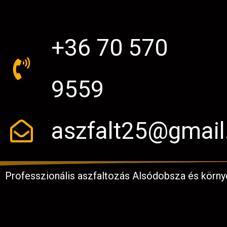
+36 70 570
9559
aszfalt25@gmai
Professzionális aszfaltozás Alsódobsza és körny