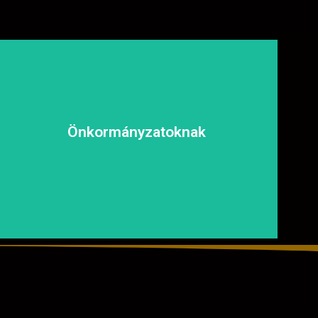
biztonságosan és kényelmesen közlekedhessen.
és fenntartható megoldásokat, hogy a közösség
Önkormányzatoknak
tapasztalt csapatunkkal garantáljuk a hosszú távú
aszfaltozásában is számíthat ránk. Megbízható és
Közterületek, utak, járdák és parkok