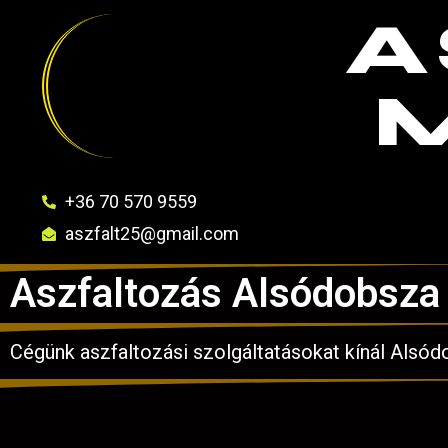
A
+36 70 570 9559
aszfalt25@gmail.com
Aszfaltozás Alsódobsza
Cégünk aszfaltozási szolgáltatásokat kínál Alsód