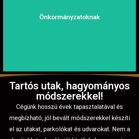
kényelmesen közlekedhessen.
megoldásokat, hogy a közösség biztonságosan és
Önkormányzatoknak
garantáljuk a hosszú távú és fenntartható
számíthat ránk. Megbízható és tapasztalt csapatunkkal
Közterületek, utak, járdák és parkok aszfaltozásában is
Tartós utak, hagyományos
módszerekkel!
Cégünk hosszú évek tapasztalatával és
megbízható, jól bevált módszerekkel készíti
el az utakat, parkolókat és udvarokat. Nem a