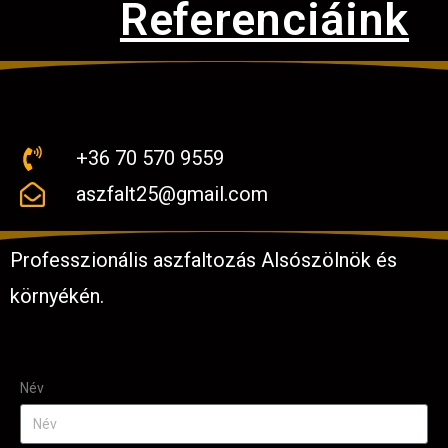
Referenciáink
+36 70 570 9559
aszfalt25@gmail.com
Professzionális aszfaltozás Alsószölnök és
környékén.
Név