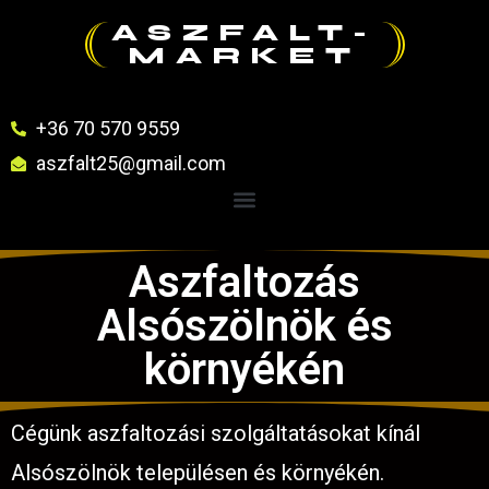
ASZFALT-
MARKET
+36 70 570 9559
aszfalt25@gmail.com
Aszfaltozás
Alsószölnök és
környékén
Cégünk aszfaltozási szolgáltatásokat kínál
Alsószölnök településen és környékén.