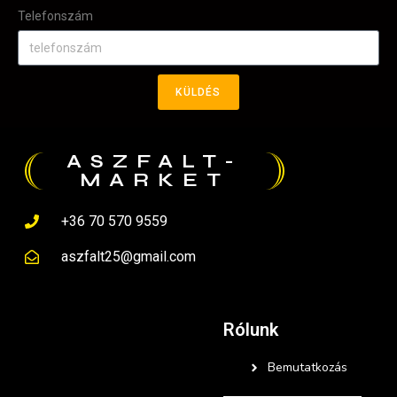
Telefonszám
KÜLDÉS
ASZFALT-
MARKET
+36 70 570 9559
aszfalt25@gmail.com
Rólunk
Bemutatkozás