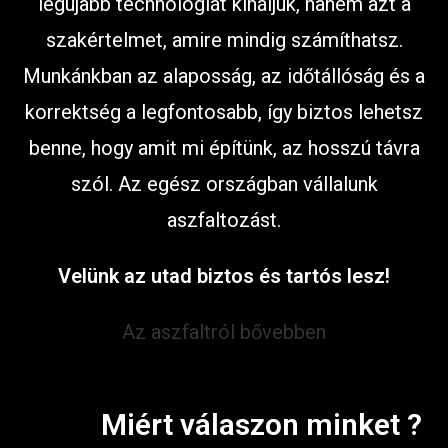
legújabb technológiát kínáljuk, hanem azt a
szakértelmet, amire mindig számíthatsz.
Munkánkban az alaposság, az időtállóság és a
korrektség a legfontosabb, így biztos lehetsz
benne, hogy amit mi építünk, az hosszú távra
szól. Az egész országban vállalunk
aszfaltozást.
Velünk az utad biztos és tartós lesz!
Az aszfaltról bővebben
Miért válaszon minket ?