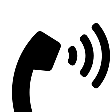
Aszfaltozás árajánlatért vegye fel velünk
a kapcsolatot