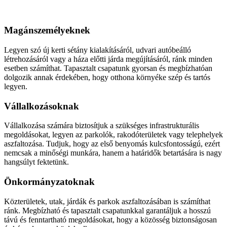
Aszfaltozás
Magánszemélyeknek
Legyen szó új kerti sétány kialakításáról, udvari autóbeálló
létrehozásáról vagy a háza előtti járda megújításáról, ránk minden
esetben számíthat. Tapasztalt csapatunk gyorsan és megbízhatóan
dolgozik annak érdekében, hogy otthona környéke szép és tartós
legyen.
Vállalkozásoknak
Vállalkozása számára biztosítjuk a szükséges infrastrukturális
megoldásokat, legyen az parkolók, rakodóterületek vagy telephelyek
aszfaltozása. Tudjuk, hogy az első benyomás kulcsfontosságú, ezért
nemcsak a minőségi munkára, hanem a határidők betartására is nagy
hangsúlyt fektetünk.
Önkormányzatoknak
Közterületek, utak, járdák és parkok aszfaltozásában is számíthat
ránk. Megbízható és tapasztalt csapatunkkal garantáljuk a hosszú
távú és fenntartható megoldásokat, hogy a közösség biztonságosan