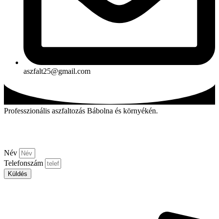
aszfalt25@gmail.com
Professzionális aszfaltozás Bábolna és környékén.
Kérjen visszahívást!
Név
Telefonszám
Küldés
Aszfalt-market