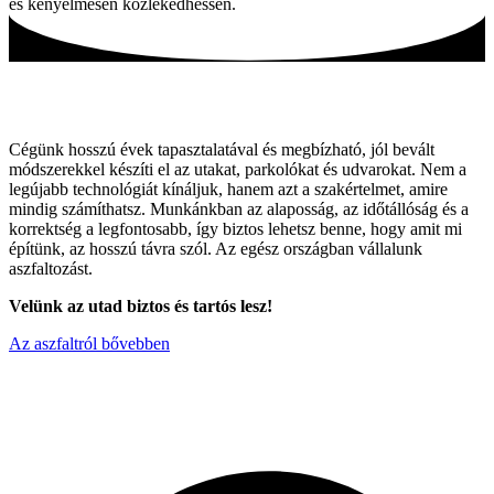
és kényelmesen közlekedhessen.
Tartós utak, hagyományos módszerekkel!
Cégünk hosszú évek tapasztalatával és megbízható, jól bevált
módszerekkel készíti el az utakat, parkolókat és udvarokat. Nem a
legújabb technológiát kínáljuk, hanem azt a szakértelmet, amire
mindig számíthatsz. Munkánkban az alaposság, az időtállóság és a
korrektség a legfontosabb, így biztos lehetsz benne, hogy amit mi
építünk, az hosszú távra szól. Az egész országban vállalunk
aszfaltozást.
Velünk az utad biztos és tartós lesz!
Az aszfaltról bővebben
Miért válaszon minket ?