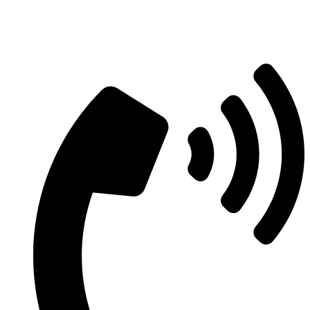
Aszfaltozás árajánlatért vegye fel velünk
a kapcsolatot