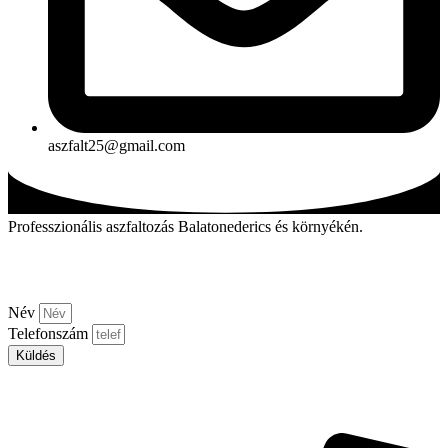
aszfalt25@gmail.com
Professzionális aszfaltozás Balatonederics és környékén.
Kérjen visszahívást!
Név
Telefonszám
Küldés
Aszfalt-market