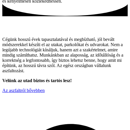
és kényelmesen közlekedhessen.
Tartós utak, hagyományos módszerekkel!
Cégünk hosszú évek tapasztalatával és megbízható, jól bevált
módszerekkel készíti el az utakat, parkolókat és udvarokat. Nem a
legújabb technológiát kínáljuk, hanem azt a szakértelmet, amire
mindig számíthatsz. Munkánkban az alaposság, az időtállóság és a
korrektség a legfontosabb, így biztos lehetsz benne, hogy amit mi
építünk, az hosszú távra szól. Az egész országban vállalunk
aszfaltozást.
Velünk az utad biztos és tartós lesz!
Az aszfaltról bővebben
Miért válaszon minket ?