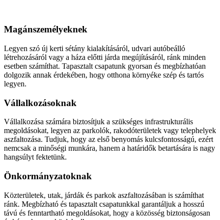
Aszfaltozás
Magánszemélyeknek
Legyen szó új kerti sétány kialakításáról, udvari autóbeálló
létrehozásáról vagy a háza előtti járda megújításáról, ránk minden
esetben számíthat. Tapasztalt csapatunk gyorsan és megbízhatóan
dolgozik annak érdekében, hogy otthona környéke szép és tartós
legyen.
Vállalkozásoknak
Vállalkozása számára biztosítjuk a szükséges infrastrukturális
megoldásokat, legyen az parkolók, rakodóterületek vagy telephelyek
aszfaltozása. Tudjuk, hogy az első benyomás kulcsfontosságú, ezért
nemcsak a minőségi munkára, hanem a határidők betartására is nagy
hangsúlyt fektetünk.
Önkormányzatoknak
Közterületek, utak, járdák és parkok aszfaltozásában is számíthat
ránk. Megbízható és tapasztalt csapatunkkal garantáljuk a hosszú
távú és fenntartható megoldásokat, hogy a közösség biztonságosan