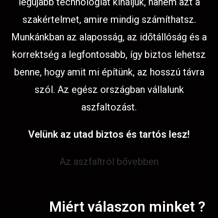
legújabb technológiát kínáljuk, hanem azt a
szakértelmet, amire mindig számíthatsz.
Munkánkban az alaposság, az időtállóság és a
korrektség a legfontosabb, így biztos lehetsz
benne, hogy amit mi építünk, az hosszú távra
szól. Az egész országban vállalunk
aszfaltozást.
Velünk az utad biztos és tartós lesz!
Az aszfaltról bővebben
Miért válaszon minket ?