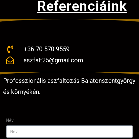
Referenciáink
+36 70 570 9559
aszfalt25@gmail.com
Professzionális aszfaltozás Balatonszentgyörgy
és környékén.
Név