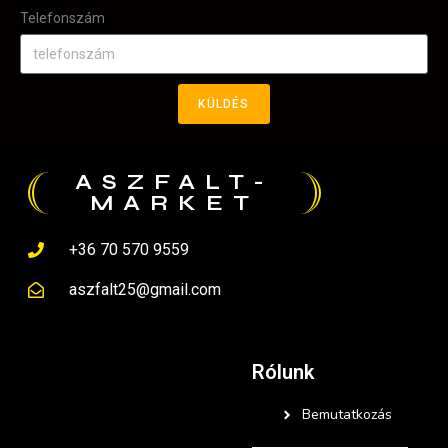
Telefonszám
KÜLDÉS
ASZFALT-
MARKET
+36 70 570 9559
aszfalt25@gmail.com
Rólunk
Bemutatkozás