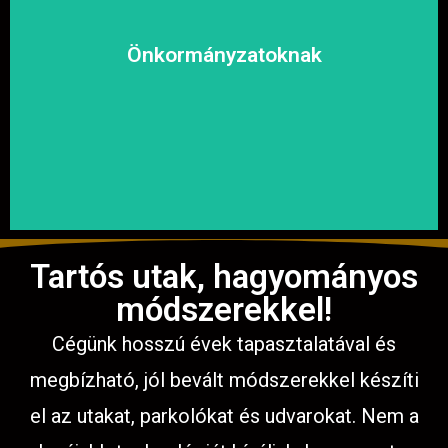
kényelmesen közlekedhessen.
megoldásokat, hogy a közösség biztonságosan és
Önkormányzatoknak
garantáljuk a hosszú távú és fenntartható
számíthat ránk. Megbízható és tapasztalt csapatunkkal
Közterületek, utak, járdák és parkok aszfaltozásában is
Tartós utak, hagyományos
módszerekkel!
Cégünk hosszú évek tapasztalatával és
megbízható, jól bevált módszerekkel készíti
el az utakat, parkolókat és udvarokat. Nem a