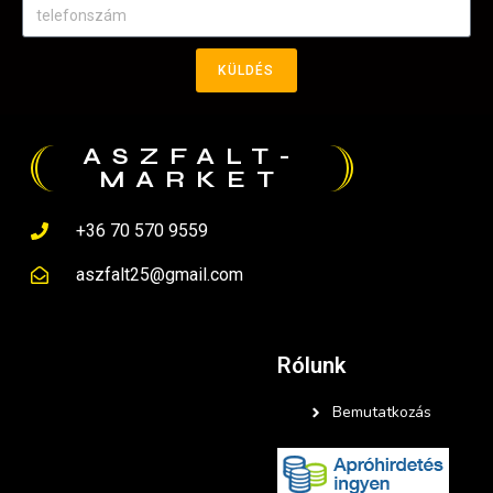
KÜLDÉS
ASZFALT-
MARKET
+36 70 570 9559
aszfalt25@gmail.com
Rólunk
Bemutatkozás