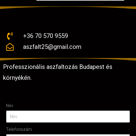
+36 70 570 9559
aszfalt25@gmail.com
Professzionális aszfaltozás Budapest és
környékén.
Név
Telefonszám