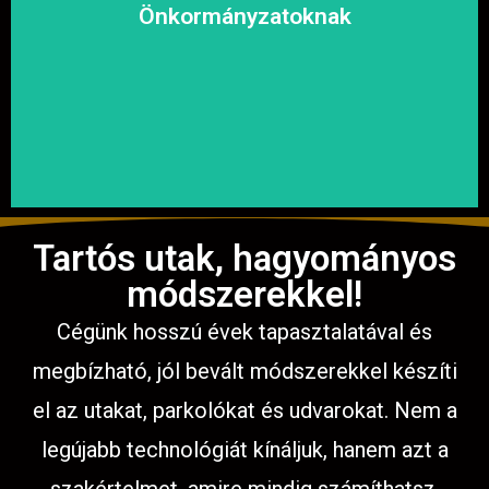
megoldásokat, hogy a közösség biztonságosan és
Önkormányzatoknak
garantáljuk a hosszú távú és fenntartható
számíthat ránk. Megbízható és tapasztalt csapatunkkal
Közterületek, utak, járdák és parkok aszfaltozásában is
Tartós utak, hagyományos
módszerekkel!
Cégünk hosszú évek tapasztalatával és
megbízható, jól bevált módszerekkel készíti
el az utakat, parkolókat és udvarokat. Nem a
legújabb technológiát kínáljuk, hanem azt a