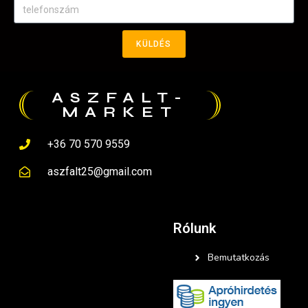
KÜLDÉS
ASZFALT-
MARKET
+36 70 570 9559
aszfalt25@gmail.com
Rólunk
Bemutatkozás