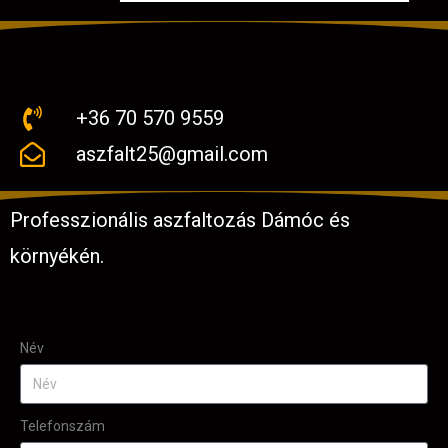
+36 70 570 9559
aszfalt25@gmail.com
Professzionális aszfaltozás Dámóc és
környékén.
Név
Telefonszám