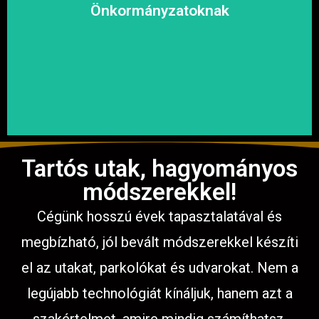
megoldásokat, hogy a közösség biztonságosan és
Önkormányzatoknak
garantáljuk a hosszú távú és fenntartható
számíthat ránk. Megbízható és tapasztalt csapatunkkal
Közterületek, utak, járdák és parkok aszfaltozásában is
Tartós utak, hagyományos
módszerekkel!
Cégünk hosszú évek tapasztalatával és
megbízható, jól bevált módszerekkel készíti
el az utakat, parkolókat és udvarokat. Nem a
legújabb technológiát kínáljuk, hanem azt a