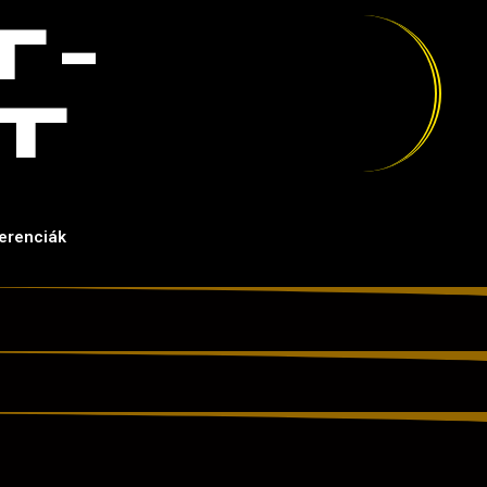
T-
T
erenciák