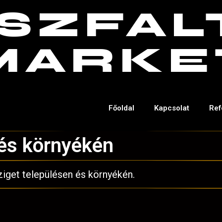
SZFAL
MARKE
Főoldal
Kapcsolat
Ref
 és környékén
ziget településen és környékén.