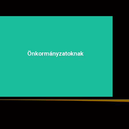
biztonságosan és kényelmesen közlekedhessen.
és fenntartható megoldásokat, hogy a közösség
Önkormányzatoknak
tapasztalt csapatunkkal garantáljuk a hosszú távú
aszfaltozásában is számíthat ránk. Megbízható és
Közterületek, utak, járdák és parkok