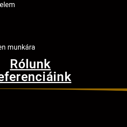
telem
en munkára
Rólunk
eferenciáink