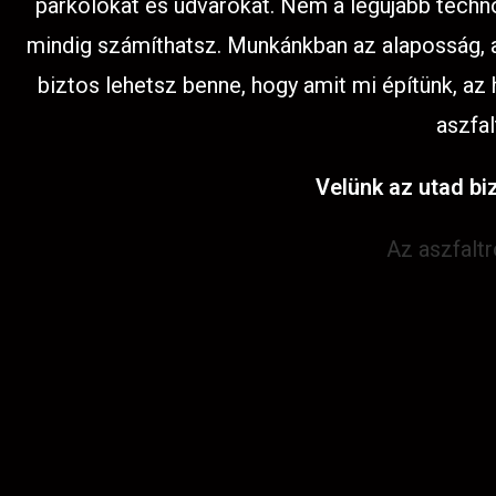
parkolókat és udvarokat. Nem a legújabb techno
mindig számíthatsz. Munkánkban az alaposság, az
biztos lehetsz benne, hogy amit mi építünk, az
aszfal
Velünk az utad biz
Az aszfalt