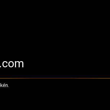
l.com
kén.