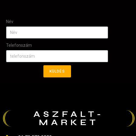
Név
Telefonszám
KÜLDÉS
ASZFALT-
MARKET