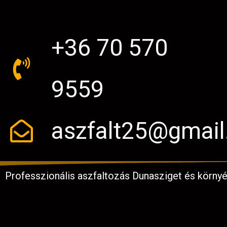
+36 70 570
9559
aszfalt25@gmai
Professzionális aszfaltozás Dunasziget és környé