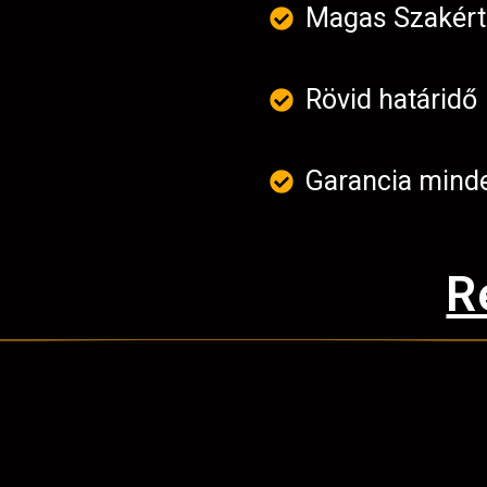
Magas Szakér
Rövid határidő
Garancia mind
R