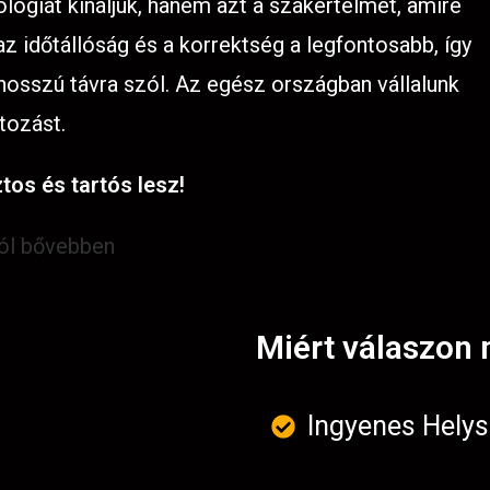
lógiát kínáljuk, hanem azt a szakértelmet, amire
 időtállóság és a korrektség a legfontosabb, így
 hosszú távra szól. Az egész országban vállalunk
tozást.
tos és tartós lesz!
ról bővebben
Miért válaszon 
Ingyenes Helys