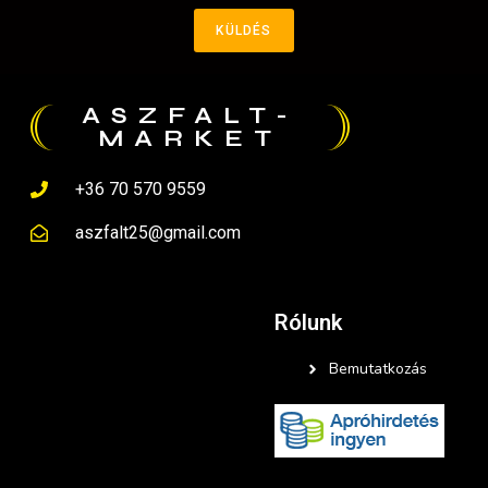
KÜLDÉS
ASZFALT-
MARKET
+36 70 570 9559
aszfalt25@gmail.com
Rólunk
Bemutatkozás