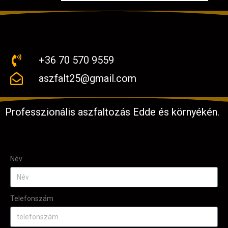
+36 70 570 9559
aszfalt25@gmail.com
Professzionális aszfaltozás Edde és környékén.
Név
Telefonszám