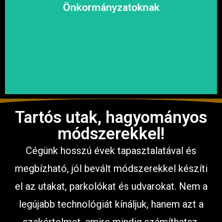
megoldásokat, hogy a közösség biztonságosan és
Önkormányzatoknak
garantáljuk a hosszú távú és fenntartható
számíthat ránk. Megbízható és tapasztalt csapatunkkal
Közterületek, utak, járdák és parkok aszfaltozásában is
Tartós utak, hagyományos
módszerekkel!
Cégünk hosszú évek tapasztalatával és
megbízható, jól bevált módszerekkel készíti
el az utakat, parkolókat és udvarokat. Nem a
legújabb technológiát kínáljuk, hanem azt a