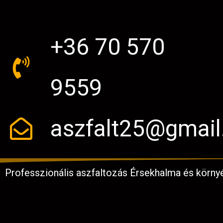
+36 70 570
9559
aszfalt25@gmai
Professzionális aszfaltozás Érsekhalma és körny