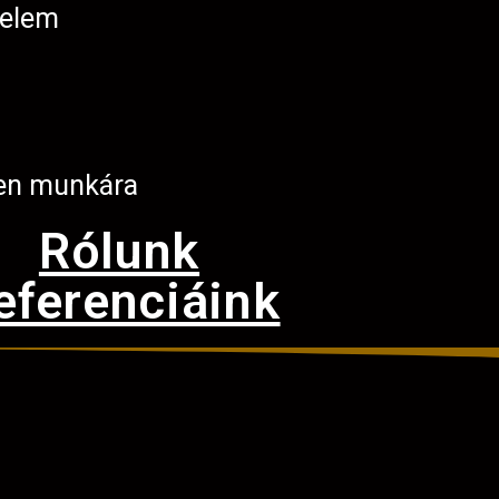
telem
en munkára
Rólunk
eferenciáink