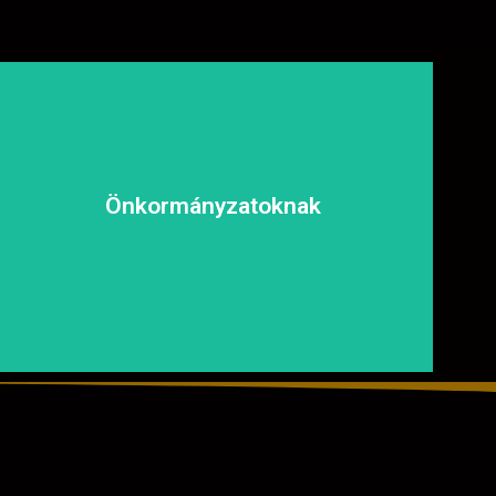
biztonságosan és kényelmesen közlekedhessen.
és fenntartható megoldásokat, hogy a közösség
Önkormányzatoknak
tapasztalt csapatunkkal garantáljuk a hosszú távú
aszfaltozásában is számíthat ránk. Megbízható és
Közterületek, utak, járdák és parkok