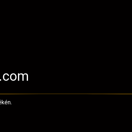
l.com
ékén.