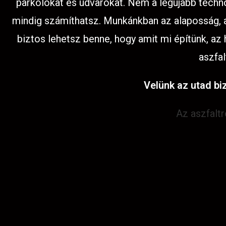
parkolókat és udvarokat. Nem a legújabb techno
mindig számíthatsz. Munkánkban az alaposság, az
biztos lehetsz benne, hogy amit mi építünk, az
aszfal
Velünk az utad biz
Az aszfalt