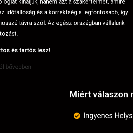
lógiát kínáljuk, hanem azt a szakértelmet, amire
 időtállóság és a korrektség a legfontosabb, így
 hosszú távra szól. Az egész országban vállalunk
tozást.
tos és tartós lesz!
ról bővebben
Miért válaszon 
Ingyenes Helys