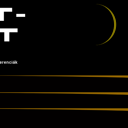
T-
T
erenciák