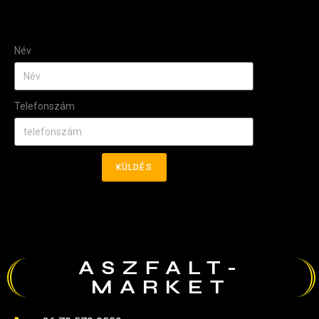
Név
Telefonszám
KÜLDÉS
ASZFALT-
MARKET