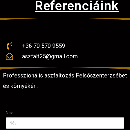
Referenciáink
+36 70 570 9559
aszfalt25@gmail.com
Professzionális aszfaltozás Felsőszenterzsébet
és környékén.
Név