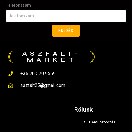
Telefonszám
KÜLDÉS
ASZFALT-
MARKET
+36 70 570 9559
aszfalt25@gmail.com
Rólunk
Bemutatkozás