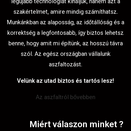
legújabb technológiát kínáljuk, hanem azt a
szakértelmet, amire mindig számíthatsz.
Munkánkban az alaposság, az időtállóság és a
korrektség a legfontosabb, így biztos lehetsz
benne, hogy amit mi építünk, az hosszú távra
szól. Az egész országban vállalunk
aszfaltozást.
Velünk az utad biztos és tartós lesz!
Az aszfaltról bővebben
Miért válaszon minket ?