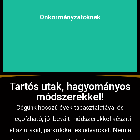
kényelmesen közlekedhessen.
megoldásokat, hogy a közösség biztonságosan és
Önkormányzatoknak
garantáljuk a hosszú távú és fenntartható
számíthat ránk. Megbízható és tapasztalt csapatunkkal
Közterületek, utak, járdák és parkok aszfaltozásában is
Tartós utak, hagyományos
módszerekkel!
Cégünk hosszú évek tapasztalatával és
megbízható, jól bevált módszerekkel készíti
el az utakat, parkolókat és udvarokat. Nem a