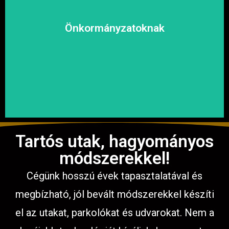
kényelmesen közlekedhessen.
megoldásokat, hogy a közösség biztonságosan és
Önkormányzatoknak
garantáljuk a hosszú távú és fenntartható
számíthat ránk. Megbízható és tapasztalt csapatunkkal
Közterületek, utak, járdák és parkok aszfaltozásában is
Tartós utak, hagyományos
módszerekkel!
Cégünk hosszú évek tapasztalatával és
megbízható, jól bevált módszerekkel készíti
el az utakat, parkolókat és udvarokat. Nem a