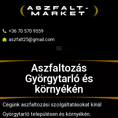
ASZFALT-
MARKET
+36 70 570 9559
aszfalt25@gmail.com
Aszfaltozás
Györgytarló és
környékén
Cégünk aszfaltozási szolgáltatásokat kínál
Györgytarló településen és környékén.