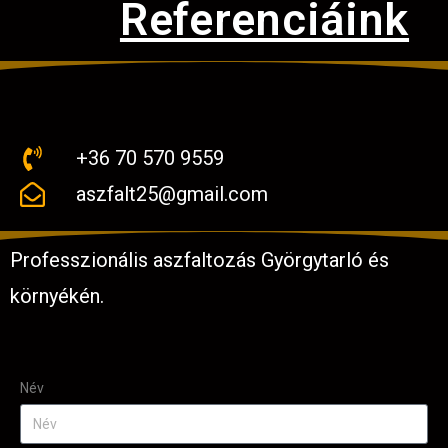
Referenciáink
+36 70 570 9559
aszfalt25@gmail.com
Professzionális aszfaltozás Györgytarló és
környékén.
Név