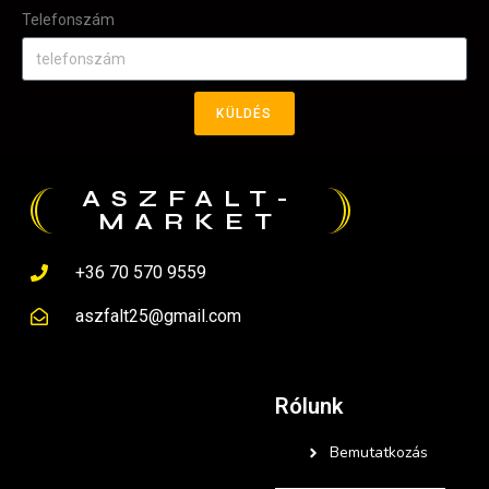
Telefonszám
KÜLDÉS
ASZFALT-
MARKET
+36 70 570 9559
aszfalt25@gmail.com
Rólunk
Bemutatkozás