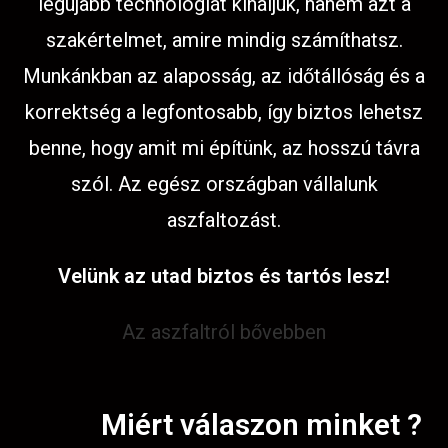
legújabb technológiát kínáljuk, hanem azt a
szakértelmet, amire mindig számíthatsz.
Munkánkban az alaposság, az időtállóság és a
korrektség a legfontosabb, így biztos lehetsz
benne, hogy amit mi építünk, az hosszú távra
szól. Az egész országban vállalunk
aszfaltozást.
Velünk az utad biztos és tartós lesz!
Az aszfaltról bővebben
Miért válaszon minket ?