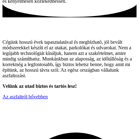
és kényelmesen közlekedhessen.
Tartós utak, hagyományos módszerekkel!
Cégünk hosszú évek tapasztalatával és megbízható, jól bevált
módszerekkel készíti el az utakat, parkolókat és udvarokat. Nem a
legújabb technológiát kínáljuk, hanem azt a szakértelmet, amire
mindig számíthatsz. Munkánkban az alaposság, az időtállóság és a
korrektség a legfontosabb, így biztos lehetsz benne, hogy amit mi
építünk, az hosszú távra szól. Az egész országban vállalunk
aszfaltozást.
Velünk az utad biztos és tartós lesz!
Az aszfaltról bővebben
Miért válaszon minket ?