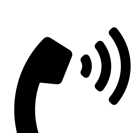
Aszfaltozás árajánlatért vegye fel velünk
a kapcsolatot