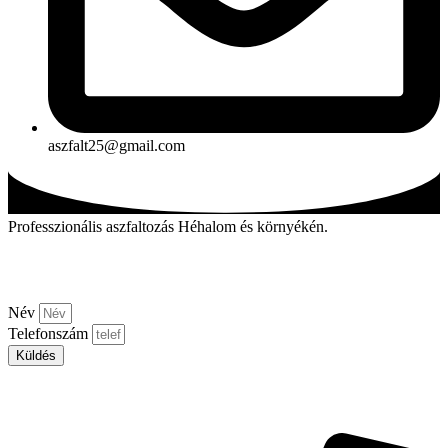
aszfalt25@gmail.com
Professzionális aszfaltozás Héhalom és környékén.
Kérjen visszahívást!
Név
Telefonszám
Küldés
Aszfalt-market