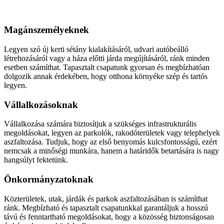
Aszfaltozás
Magánszemélyeknek
Legyen szó új kerti sétány kialakításáról, udvari autóbeálló
létrehozásáról vagy a háza előtti járda megújításáról, ránk minden
esetben számíthat. Tapasztalt csapatunk gyorsan és megbízhatóan
dolgozik annak érdekében, hogy otthona környéke szép és tartós
legyen.
Vállalkozásoknak
Vállalkozása számára biztosítjuk a szükséges infrastrukturális
megoldásokat, legyen az parkolók, rakodóterületek vagy telephelyek
aszfaltozása. Tudjuk, hogy az első benyomás kulcsfontosságú, ezért
nemcsak a minőségi munkára, hanem a határidők betartására is nagy
hangsúlyt fektetünk.
Önkormányzatoknak
Közterületek, utak, járdák és parkok aszfaltozásában is számíthat
ránk. Megbízható és tapasztalt csapatunkkal garantáljuk a hosszú
távú és fenntartható megoldásokat, hogy a közösség biztonságosan