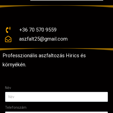
+36 70 570 9559
aszfalt25@gmail.com
Professzionális aszfaltozás Hirics és
környékén.
Név
Telefonszám