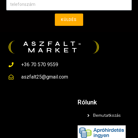
KÜLDÉS
ASZFALT-
MARKET
+36 70 570 9559
aszfalt25@gmail.com
Rólunk
Bemutatkozás