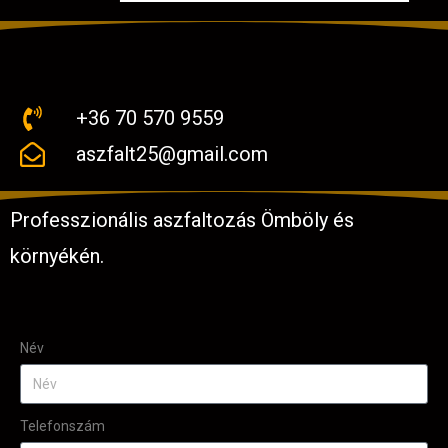
+36 70 570 9559
aszfalt25@gmail.com
Professzionális aszfaltozás Ömböly és
környékén.
Név
Telefonszám