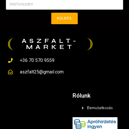
KÜLDÉS
ASZFALT-
MARKET
+36 70 570 9559
aszfalt25@gmail.com
Rólunk
Bemutatkozás