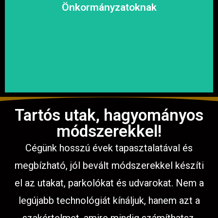
megoldásokat, hogy a közösség biztonságosan és
Önkormányzatoknak
garantáljuk a hosszú távú és fenntartható
számíthat ránk. Megbízható és tapasztalt csapatunkkal
Közterületek, utak, járdák és parkok aszfaltozásában is
Tartós utak, hagyományos
módszerekkel!
Cégünk hosszú évek tapasztalatával és
megbízható, jól bevált módszerekkel készíti
el az utakat, parkolókat és udvarokat. Nem a
legújabb technológiát kínáljuk, hanem azt a