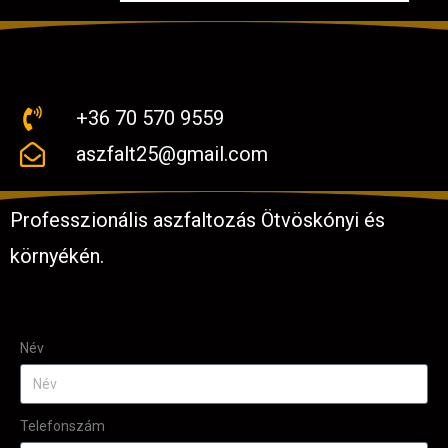
+36 70 570 9559
aszfalt25@gmail.com
Professzionális aszfaltozás Ötvöskónyi és
környékén.
Név
Telefonszám