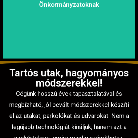
megoldásokat, hogy a közösség biztonságosan és
Önkormányzatoknak
garantáljuk a hosszú távú és fenntartható
számíthat ránk. Megbízható és tapasztalt csapatunkkal
Közterületek, utak, járdák és parkok aszfaltozásában is
Tartós utak, hagyományos
módszerekkel!
Cégünk hosszú évek tapasztalatával és
megbízható, jól bevált módszerekkel készíti
el az utakat, parkolókat és udvarokat. Nem a
legújabb technológiát kínáljuk, hanem azt a