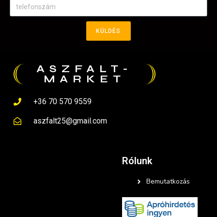
KÜLDÉS
ASZFALT-
MARKET
+36 70 570 9559
aszfalt25@gmail.com
Rólunk
Bemutatkozás