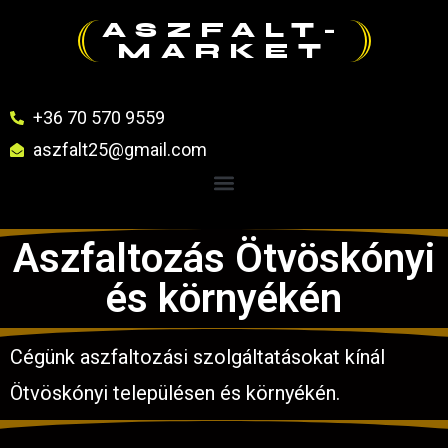
ASZFALT-
MARKET
+36 70 570 9559
aszfalt25@gmail.com
Aszfaltozás Ötvöskónyi
és környékén
Cégünk aszfaltozási szolgáltatásokat kínál
Ötvöskónyi településen és környékén.