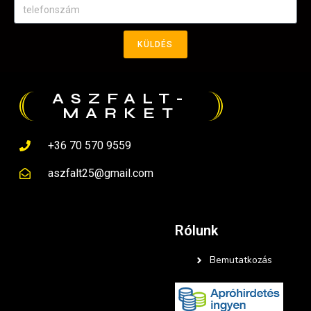
KÜLDÉS
ASZFALT-
MARKET
+36 70 570 9559
aszfalt25@gmail.com
Rólunk
Bemutatkozás