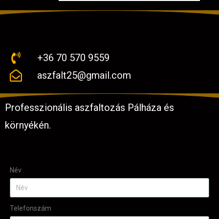
+36 70 570 9559
aszfalt25@gmail.com
Professzionális aszfaltozás Pálháza és
környékén.
Név
Telefonszám