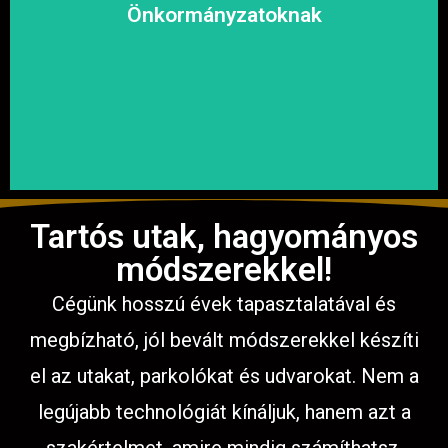
megoldásokat, hogy a közösség biztonságosan és
Önkormányzatoknak
garantáljuk a hosszú távú és fenntartható
számíthat ránk. Megbízható és tapasztalt csapatunkkal
Közterületek, utak, járdák és parkok aszfaltozásában is
Tartós utak, hagyományos
módszerekkel!
Cégünk hosszú évek tapasztalatával és
megbízható, jól bevált módszerekkel készíti
el az utakat, parkolókat és udvarokat. Nem a
legújabb technológiát kínáljuk, hanem azt a