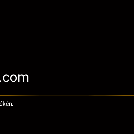
l.com
ékén.