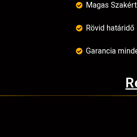
Magas Szakér
Rövid határidő
Garancia mind
R