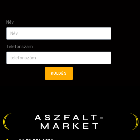
Név
Telefonszám
KÜLDÉS
ASZFALT-
MARKET