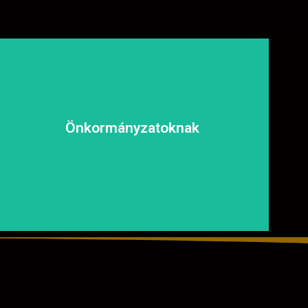
biztonságosan és kényelmesen közlekedhessen.
és fenntartható megoldásokat, hogy a közösség
Önkormányzatoknak
tapasztalt csapatunkkal garantáljuk a hosszú távú
aszfaltozásában is számíthat ránk. Megbízható és
Közterületek, utak, járdák és parkok