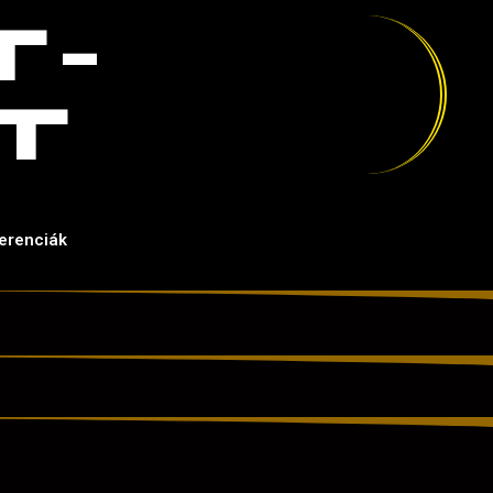
T-
T
erenciák