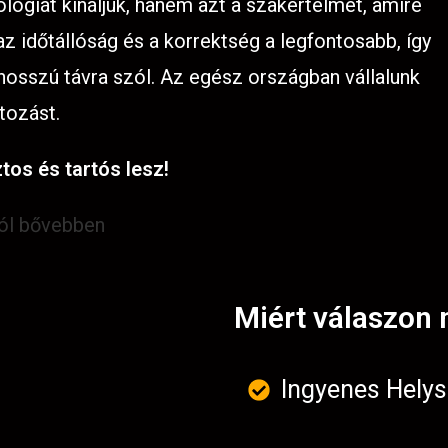
lógiát kínáljuk, hanem azt a szakértelmet, amire
 időtállóság és a korrektség a legfontosabb, így
 hosszú távra szól. Az egész országban vállalunk
tozást.
tos és tartós lesz!
ról bővebben
Miért válaszon 
Ingyenes Helys