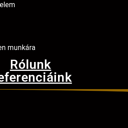
telem
en munkára
Rólunk
eferenciáink