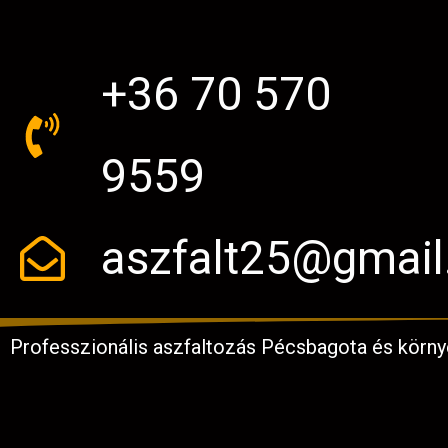
+36 70 570
9559
aszfalt25@gmai
Professzionális aszfaltozás Pécsbagota és körny