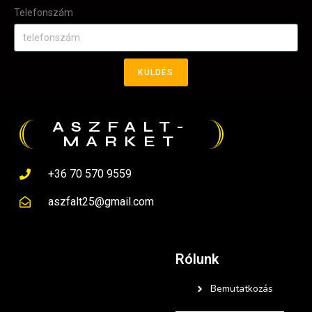
Telefonszám
KÜLDÉS
ASZFALT-
MARKET
+36 70 570 9559
aszfalt25@gmail.com
Rólunk
Bemutatkozás