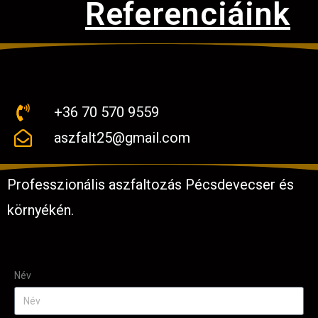
Referenciáink
+36 70 570 9559
aszfalt25@gmail.com
Professzionális aszfaltozás Pécsdevecser és
környékén.
Név