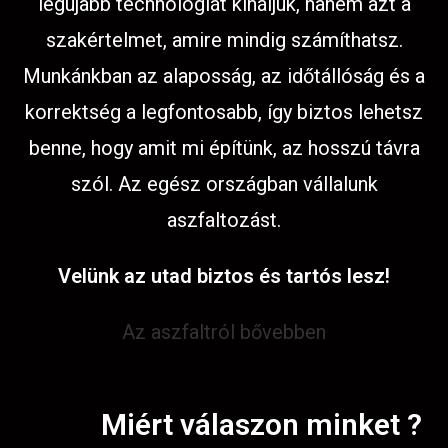
legújabb technológiát kínáljuk, hanem azt a
szakértelmet, amire mindig számíthatsz.
Munkánkban az alaposság, az időtállóság és a
korrektség a legfontosabb, így biztos lehetsz
benne, hogy amit mi építünk, az hosszú távra
szól. Az egész országban vállalunk
aszfaltozást.
Velünk az utad biztos és tartós lesz!
Az aszfaltról bővebben
Miért válaszon minket ?