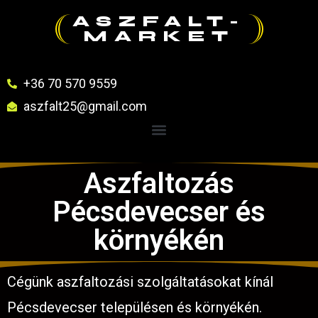
ASZFALT-
MARKET
+36 70 570 9559
aszfalt25@gmail.com
Aszfaltozás
Pécsdevecser és
környékén
Cégünk aszfaltozási szolgáltatásokat kínál
Pécsdevecser településen és környékén.