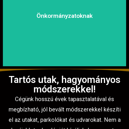
kényelmesen közlekedhessen.
megoldásokat, hogy a közösség biztonságosan és
Önkormányzatoknak
garantáljuk a hosszú távú és fenntartható
számíthat ránk. Megbízható és tapasztalt csapatunkkal
Közterületek, utak, járdák és parkok aszfaltozásában is
Tartós utak, hagyományos
módszerekkel!
Cégünk hosszú évek tapasztalatával és
megbízható, jól bevált módszerekkel készíti
el az utakat, parkolókat és udvarokat. Nem a