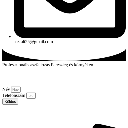
aszfalt25@gmail.com
Professzionális aszfaltozás Pereszteg és környékén.
Kérjen visszahívást!
Név
Telefonszám
Küldés
Aszfalt-market