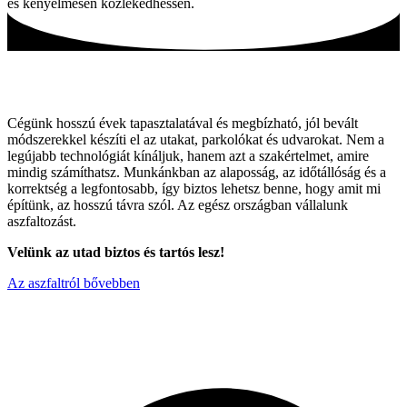
és kényelmesen közlekedhessen.
Tartós utak, hagyományos módszerekkel!
Cégünk hosszú évek tapasztalatával és megbízható, jól bevált
módszerekkel készíti el az utakat, parkolókat és udvarokat. Nem a
legújabb technológiát kínáljuk, hanem azt a szakértelmet, amire
mindig számíthatsz. Munkánkban az alaposság, az időtállóság és a
korrektség a legfontosabb, így biztos lehetsz benne, hogy amit mi
építünk, az hosszú távra szól. Az egész országban vállalunk
aszfaltozást.
Velünk az utad biztos és tartós lesz!
Az aszfaltról bővebben
Miért válaszon minket ?