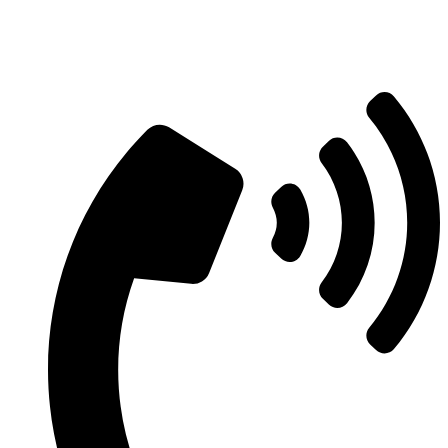
Aszfaltozás árajánlatért vegye fel velünk
a kapcsolatot