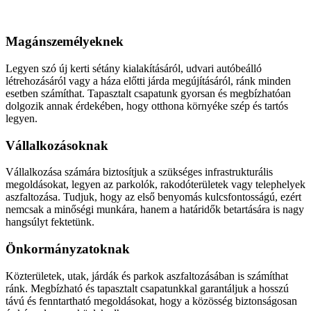
Aszfaltozás
Magánszemélyeknek
Legyen szó új kerti sétány kialakításáról, udvari autóbeálló
létrehozásáról vagy a háza előtti járda megújításáról, ránk minden
esetben számíthat. Tapasztalt csapatunk gyorsan és megbízhatóan
dolgozik annak érdekében, hogy otthona környéke szép és tartós
legyen.
Vállalkozásoknak
Vállalkozása számára biztosítjuk a szükséges infrastrukturális
megoldásokat, legyen az parkolók, rakodóterületek vagy telephelyek
aszfaltozása. Tudjuk, hogy az első benyomás kulcsfontosságú, ezért
nemcsak a minőségi munkára, hanem a határidők betartására is nagy
hangsúlyt fektetünk.
Önkormányzatoknak
Közterületek, utak, járdák és parkok aszfaltozásában is számíthat
ránk. Megbízható és tapasztalt csapatunkkal garantáljuk a hosszú
távú és fenntartható megoldásokat, hogy a közösség biztonságosan