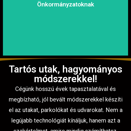
megoldásokat, hogy a közösség biztonságosan és
Önkormányzatoknak
garantáljuk a hosszú távú és fenntartható
számíthat ránk. Megbízható és tapasztalt csapatunkkal
Közterületek, utak, járdák és parkok aszfaltozásában is
Tartós utak, hagyományos
módszerekkel!
Cégünk hosszú évek tapasztalatával és
megbízható, jól bevált módszerekkel készíti
el az utakat, parkolókat és udvarokat. Nem a
legújabb technológiát kínáljuk, hanem azt a