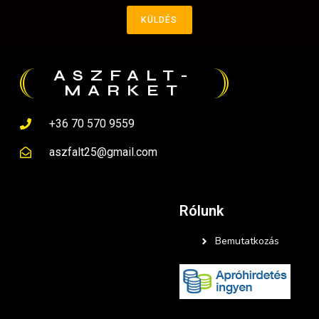
KÜLDÉS
ASZFALT-
MARKET
+36 70 570 9559
aszfalt25@gmail.com
Rólunk
Bemutatkozás