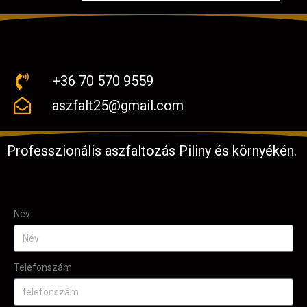
+36 70 570 9559
aszfalt25@gmail.com
Professzionális aszfaltozás Piliny és környékén.
Név
Telefonszám