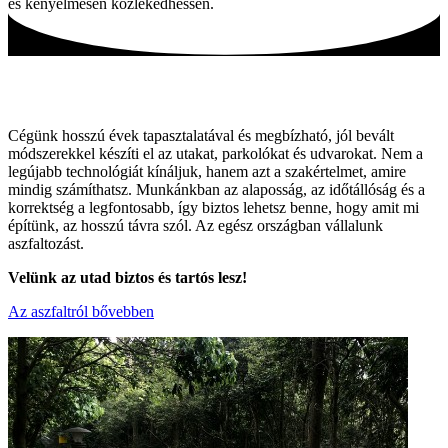
és kényelmesen közlekedhessen.
Tartós utak, hagyományos módszerekkel!
Cégünk hosszú évek tapasztalatával és megbízható, jól bevált
módszerekkel készíti el az utakat, parkolókat és udvarokat. Nem a
legújabb technológiát kínáljuk, hanem azt a szakértelmet, amire
mindig számíthatsz. Munkánkban az alaposság, az időtállóság és a
korrektség a legfontosabb, így biztos lehetsz benne, hogy amit mi
építünk, az hosszú távra szól. Az egész országban vállalunk
aszfaltozást.
Velünk az utad biztos és tartós lesz!
Az aszfaltról bővebben