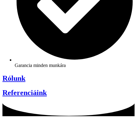
Garancia minden munkára
Rólunk
Referenciáink
Aszfaltozás árajánlatért vegye fel velünk
a kapcsolatot