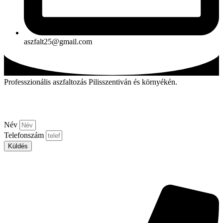
aszfalt25@gmail.com
Professzionális aszfaltozás Pilisszentiván és környékén.
Kérjen visszahívást!
Név
Telefonszám
Küldés
Aszfalt-market