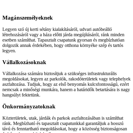
Aszfaltozás
Magánszemélyeknek
Legyen szó új kerti sétány kialakításáról, udvari autóbeálló
létrehozásáról vagy a háza előtti járda megújításáról, ránk minden
esetben számíthat. Tapasztalt csapatunk gyorsan és megbízhatóan
dolgozik annak érdekében, hogy otthona környéke szép és tartós
legyen.
Vállalkozásoknak
Vállalkozása számára biztosítjuk a szükséges infrastrukturális
megoldásokat, legyen az parkolók, rakodóterületek vagy telephelyek
aszfaltozása. Tudjuk, hogy az első benyomás kulcsfontosságú, ezért
nemcsak a minőségi munkára, hanem a határidők betartására is nagy
hangsúlyt fektetünk.
Önkormányzatoknak
Közterületek, utak, járdák és parkok aszfaltozásában is számíthat
ránk. Megbízható és tapasztalt csapatunkkal garantáljuk a hosszú
távú és fenntartható megoldásokat, hogy a közösség biztonságosan