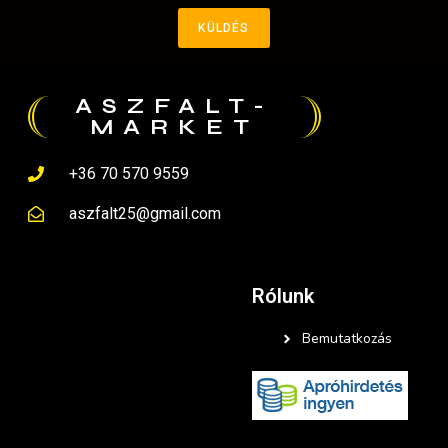
KÜLDÉS
ASZFALT-
MARKET
+36 70 570 9559
aszfalt25@gmail.com
Rólunk
Bemutatkozás