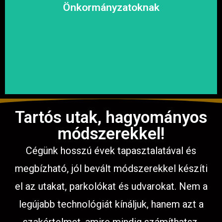
megoldásokat, hogy a közösség biztonságosan és
Önkormányzatoknak
garantáljuk a hosszú távú és fenntartható
számíthat ránk. Megbízható és tapasztalt csapatunkkal
Közterületek, utak, járdák és parkok aszfaltozásában is
Tartós utak, hagyományos
módszerekkel!
Cégünk hosszú évek tapasztalatával és
megbízható, jól bevált módszerekkel készíti
el az utakat, parkolókat és udvarokat. Nem a
legújabb technológiát kínáljuk, hanem azt a