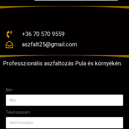
+36 70 570 9559
aszfalt25@gmail.com
Professzionális aszfaltozás Pula és környékén.
Név
Telefonszám