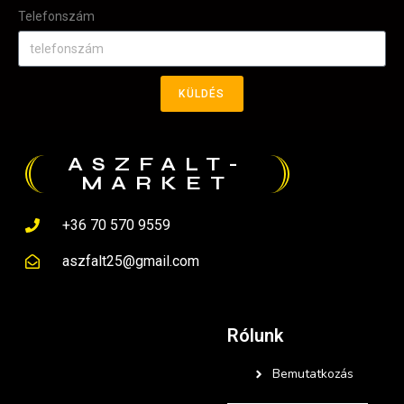
Telefonszám
KÜLDÉS
ASZFALT-
MARKET
+36 70 570 9559
aszfalt25@gmail.com
Rólunk
Bemutatkozás