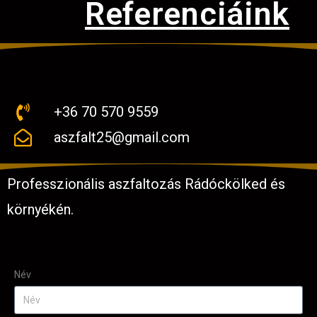
Referenciáink
+36 70 570 9559
aszfalt25@gmail.com
Professzionális aszfaltozás Rádóckölked és
környékén.
Név