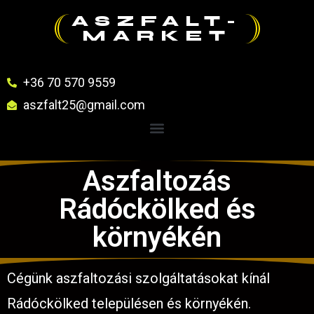
ASZFALT-
MARKET
+36 70 570 9559
aszfalt25@gmail.com
Aszfaltozás
Rádóckölked és
környékén
Cégünk aszfaltozási szolgáltatásokat kínál
Rádóckölked településen és környékén.