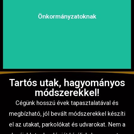
kényelmesen közlekedhessen.
megoldásokat, hogy a közösség biztonságosan és
Önkormányzatoknak
garantáljuk a hosszú távú és fenntartható
számíthat ránk. Megbízható és tapasztalt csapatunkkal
Közterületek, utak, járdák és parkok aszfaltozásában is
Tartós utak, hagyományos
módszerekkel!
Cégünk hosszú évek tapasztalatával és
megbízható, jól bevált módszerekkel készíti
el az utakat, parkolókat és udvarokat. Nem a