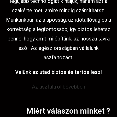
legújabb technológiát kínáljuk, hanem azt a
szakértelmet, amire mindig számíthatsz.
Munkánkban az alaposság, az időtállóság és a
korrektség a legfontosabb, így biztos lehetsz
benne, hogy amit mi építünk, az hosszú távra
szól. Az egész országban vállalunk
aszfaltozást.
Velünk az utad biztos és tartós lesz!
Az aszfaltról bővebben
Miért válaszon minket ?