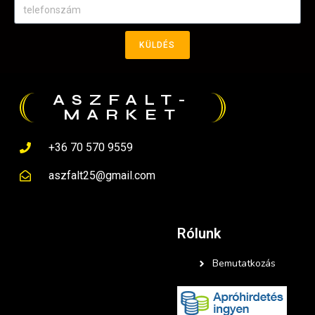
KÜLDÉS
ASZFALT-
MARKET
+36 70 570 9559
aszfalt25@gmail.com
Rólunk
Bemutatkozás