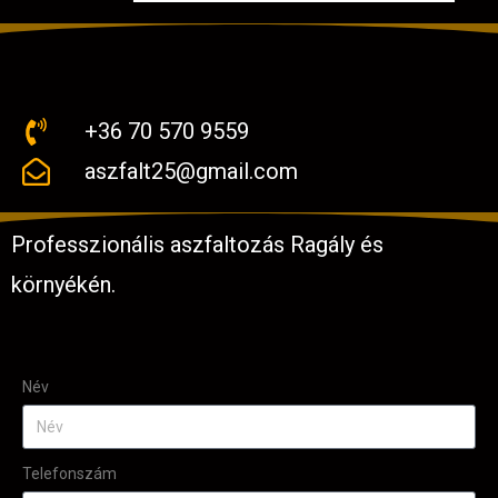
+36 70 570 9559
aszfalt25@gmail.com
Professzionális aszfaltozás Ragály és
környékén.
Név
Telefonszám