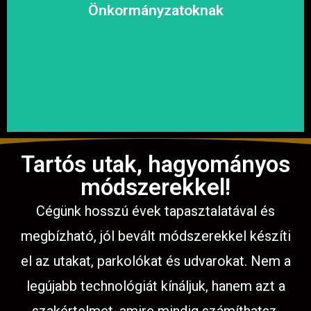
megoldásokat, hogy a közösség biztonságosan és
Önkormányzatoknak
garantáljuk a hosszú távú és fenntartható
számíthat ránk. Megbízható és tapasztalt csapatunkkal
Közterületek, utak, járdák és parkok aszfaltozásában is
Tartós utak, hagyományos
módszerekkel!
Cégünk hosszú évek tapasztalatával és
megbízható, jól bevált módszerekkel készíti
el az utakat, parkolókat és udvarokat. Nem a
legújabb technológiát kínáljuk, hanem azt a