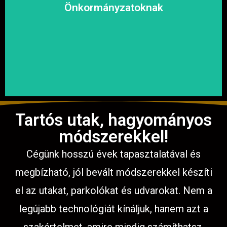
megoldásokat, hogy a közösség biztonságosan és
Önkormányzatoknak
garantáljuk a hosszú távú és fenntartható
számíthat ránk. Megbízható és tapasztalt csapatunkkal
Közterületek, utak, járdák és parkok aszfaltozásában is
Tartós utak, hagyományos
módszerekkel!
Cégünk hosszú évek tapasztalatával és
megbízható, jól bevált módszerekkel készíti
el az utakat, parkolókat és udvarokat. Nem a
legújabb technológiát kínáljuk, hanem azt a