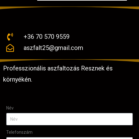
+36 70 570 9559
aszfalt25@gmail.com
Professzionális aszfaltozás Resznek és
környékén.
Név
Telefonszám