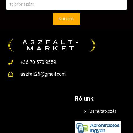
KÜLDÉS
ASZFALT-
MARKET
+36 70 570 9559
aszfalt25@gmail.com
Rólunk
Bemutatkozás