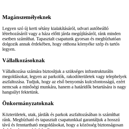
Aszfaltozás
Magánszemélyeknek
Legyen szó új kerti sétány kialakításáról, udvari autóbeálló
létrehozásáról vagy a háza előtti járda megújításáról, ránk minden
esetben számíthat. Tapasztalt csapatunk gyorsan és megbízhatóan
dolgozik annak érdekében, hogy otthona környéke szép és tartós
legyen.
Vállalkozásoknak
Vállalkozása számára biztosítjuk a szükséges infrastrukturális
megoldásokat, legyen az parkolók, rakodóterületek vagy telephelyek
aszfaltozása. Tudjuk, hogy az első benyomás kulcsfontosságú, ezért
nemcsak a minőségi munkára, hanem a határidők betartására is nagy
hangsúlyt fektetünk.
Önkormányzatoknak
Közterületek, utak, járdák és parkok aszfaltozásában is számíthat
ránk. Megbízható és tapasztalt csapatunkkal garantáljuk a hosszú
távú és fenntartható megoldásokat, hogy a közösség biztonságosan