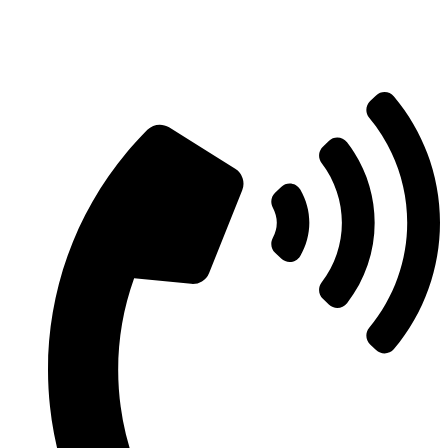
Aszfaltozás árajánlatért vegye fel velünk
a kapcsolatot