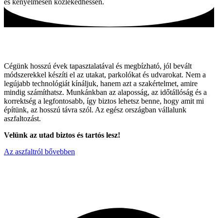
és kényelmesen közlekedhessen.
Tartós utak, hagyományos módszerekkel!
Cégünk hosszú évek tapasztalatával és megbízható, jól bevált
módszerekkel készíti el az utakat, parkolókat és udvarokat. Nem a
legújabb technológiát kínáljuk, hanem azt a szakértelmet, amire
mindig számíthatsz. Munkánkban az alaposság, az időtállóság és a
korrektség a legfontosabb, így biztos lehetsz benne, hogy amit mi
építünk, az hosszú távra szól. Az egész országban vállalunk
aszfaltozást.
Velünk az utad biztos és tartós lesz!
Az aszfaltról bővebben
Miért válaszon minket ?