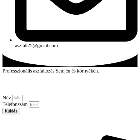
aszfalt25@gmail.com
Professzionális aszfaltozás Semjén és környékén.
Kérjen visszahívást!
Név
Telefonszám
Küldés
Aszfalt-market