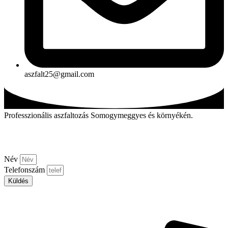
aszfalt25@gmail.com
Professzionális aszfaltozás Somogymeggyes és környékén.
Kérjen visszahívást!
Név
Telefonszám
Küldés
Aszfalt-market