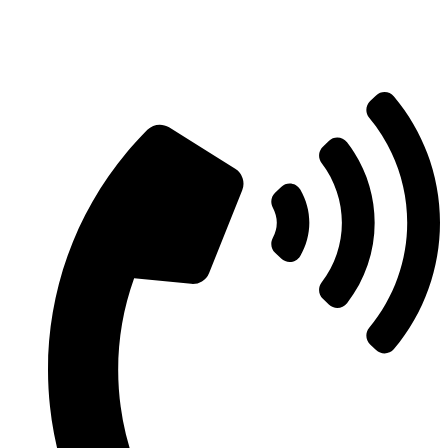
Aszfaltozás árajánlatért vegye fel velünk
a kapcsolatot