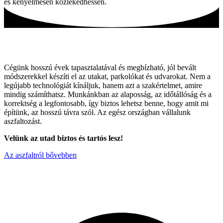
és kényelmesen közlekedhessen.
Tartós utak, hagyományos módszerekkel!
Cégünk hosszú évek tapasztalatával és megbízható, jól bevált
módszerekkel készíti el az utakat, parkolókat és udvarokat. Nem a
legújabb technológiát kínáljuk, hanem azt a szakértelmet, amire
mindig számíthatsz. Munkánkban az alaposság, az időtállóság és a
korrektség a legfontosabb, így biztos lehetsz benne, hogy amit mi
építünk, az hosszú távra szól. Az egész országban vállalunk
aszfaltozást.
Velünk az utad biztos és tartós lesz!
Az aszfaltról bővebben
Miért válaszon minket ?