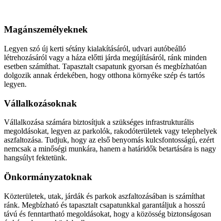
Aszfaltozás
Magánszemélyeknek
Legyen szó új kerti sétány kialakításáról, udvari autóbeálló
létrehozásáról vagy a háza előtti járda megújításáról, ránk minden
esetben számíthat. Tapasztalt csapatunk gyorsan és megbízhatóan
dolgozik annak érdekében, hogy otthona környéke szép és tartós
legyen.
Vállalkozásoknak
Vállalkozása számára biztosítjuk a szükséges infrastrukturális
megoldásokat, legyen az parkolók, rakodóterületek vagy telephelyek
aszfaltozása. Tudjuk, hogy az első benyomás kulcsfontosságú, ezért
nemcsak a minőségi munkára, hanem a határidők betartására is nagy
hangsúlyt fektetünk.
Önkormányzatoknak
Közterületek, utak, járdák és parkok aszfaltozásában is számíthat
ránk. Megbízható és tapasztalt csapatunkkal garantáljuk a hosszú
távú és fenntartható megoldásokat, hogy a közösség biztonságosan