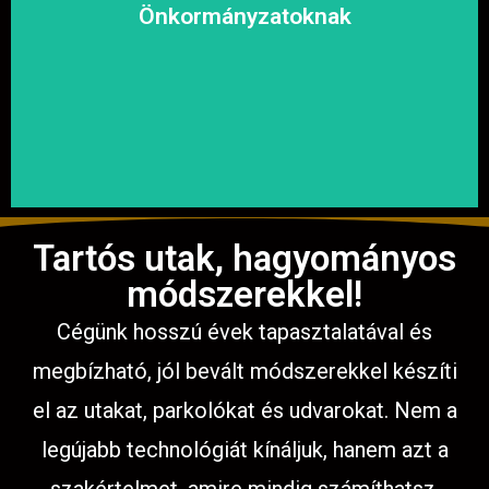
megoldásokat, hogy a közösség biztonságosan és
Önkormányzatoknak
garantáljuk a hosszú távú és fenntartható
számíthat ránk. Megbízható és tapasztalt csapatunkkal
Közterületek, utak, járdák és parkok aszfaltozásában is
Tartós utak, hagyományos
módszerekkel!
Cégünk hosszú évek tapasztalatával és
megbízható, jól bevált módszerekkel készíti
el az utakat, parkolókat és udvarokat. Nem a
legújabb technológiát kínáljuk, hanem azt a