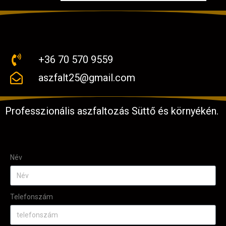
+36 70 570 9559
aszfalt25@gmail.com
Professzionális aszfaltozás Süttő és környékén.
Név
Telefonszám