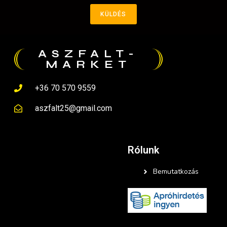
KÜLDÉS
ASZFALT-
MARKET
+36 70 570 9559
aszfalt25@gmail.com
Rólunk
Bemutatkozás