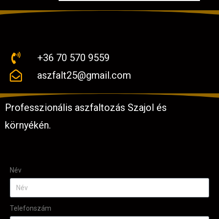
+36 70 570 9559
aszfalt25@gmail.com
Professzionális aszfaltozás Szajol és
környékén.
Név
Telefonszám