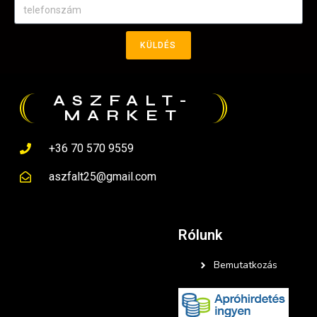
KÜLDÉS
ASZFALT-
MARKET
+36 70 570 9559
aszfalt25@gmail.com
Rólunk
Bemutatkozás