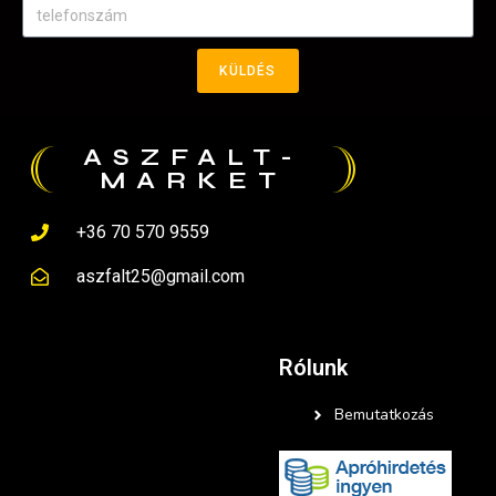
KÜLDÉS
ASZFALT-
MARKET
+36 70 570 9559
aszfalt25@gmail.com
Rólunk
Bemutatkozás