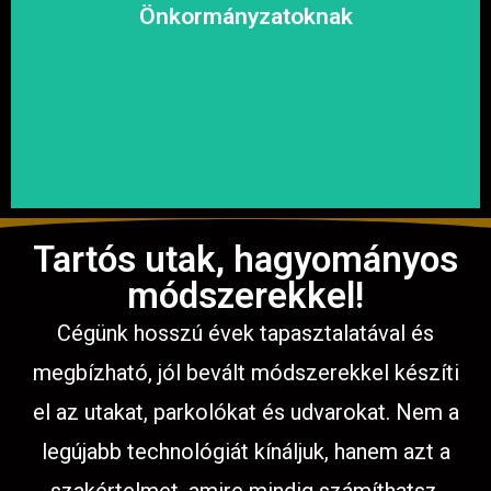
megoldásokat, hogy a közösség biztonságosan és
Önkormányzatoknak
garantáljuk a hosszú távú és fenntartható
számíthat ránk. Megbízható és tapasztalt csapatunkkal
Közterületek, utak, járdák és parkok aszfaltozásában is
Tartós utak, hagyományos
módszerekkel!
Cégünk hosszú évek tapasztalatával és
megbízható, jól bevált módszerekkel készíti
el az utakat, parkolókat és udvarokat. Nem a
legújabb technológiát kínáljuk, hanem azt a