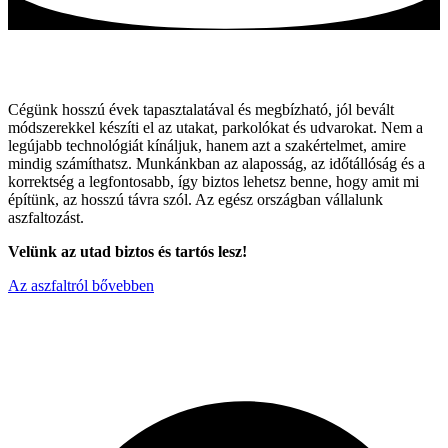
Tartós utak, hagyományos módszerekkel!
Cégünk hosszú évek tapasztalatával és megbízható, jól bevált
módszerekkel készíti el az utakat, parkolókat és udvarokat. Nem a
legújabb technológiát kínáljuk, hanem azt a szakértelmet, amire
mindig számíthatsz. Munkánkban az alaposság, az időtállóság és a
korrektség a legfontosabb, így biztos lehetsz benne, hogy amit mi
építünk, az hosszú távra szól. Az egész országban vállalunk
aszfaltozást.
Velünk az utad biztos és tartós lesz!
Az aszfaltról bővebben
Miért válaszon minket ?