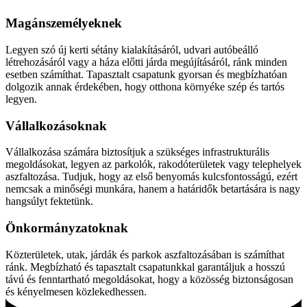
Magánszemélyeknek
Legyen szó új kerti sétány kialakításáról, udvari autóbeálló
létrehozásáról vagy a háza előtti járda megújításáról, ránk minden
esetben számíthat. Tapasztalt csapatunk gyorsan és megbízhatóan
dolgozik annak érdekében, hogy otthona környéke szép és tartós
legyen.
Vállalkozásoknak
Vállalkozása számára biztosítjuk a szükséges infrastrukturális
megoldásokat, legyen az parkolók, rakodóterületek vagy telephelyek
aszfaltozása. Tudjuk, hogy az első benyomás kulcsfontosságú, ezért
nemcsak a minőségi munkára, hanem a határidők betartására is nagy
hangsúlyt fektetünk.
Önkormányzatoknak
Közterületek, utak, járdák és parkok aszfaltozásában is számíthat
ránk. Megbízható és tapasztalt csapatunkkal garantáljuk a hosszú
távú és fenntartható megoldásokat, hogy a közösség biztonságosan
és kényelmesen közlekedhessen.