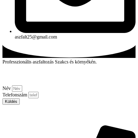
aszfalt25@gmail.com
Professzionális aszfaltozás Szakcs és környékén.
Kérjen visszahívást!
Név
Telefonszám
Küldés
Aszfalt-market