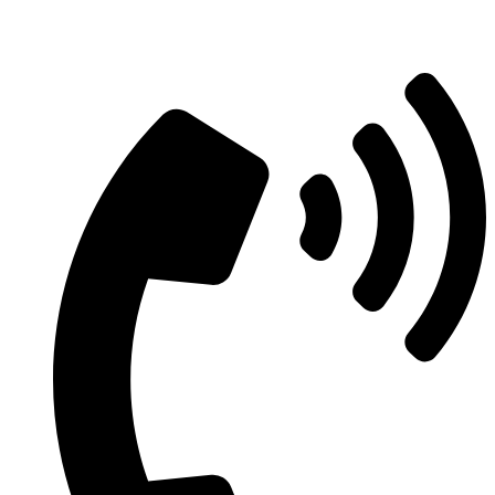
Aszfaltozás árajánlatért vegye fel velünk
a kapcsolatot