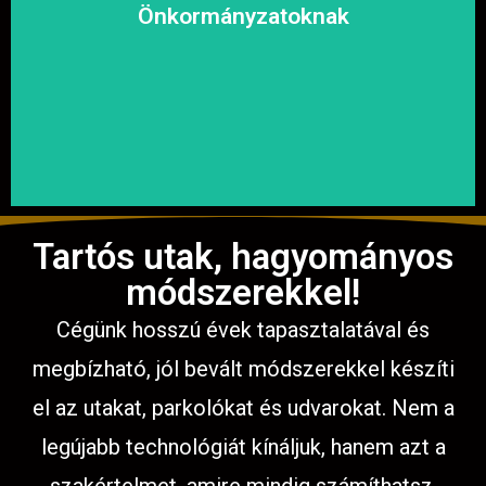
megoldásokat, hogy a közösség biztonságosan és
Önkormányzatoknak
garantáljuk a hosszú távú és fenntartható
számíthat ránk. Megbízható és tapasztalt csapatunkkal
Közterületek, utak, járdák és parkok aszfaltozásában is
Tartós utak, hagyományos
módszerekkel!
Cégünk hosszú évek tapasztalatával és
megbízható, jól bevált módszerekkel készíti
el az utakat, parkolókat és udvarokat. Nem a
legújabb technológiát kínáljuk, hanem azt a