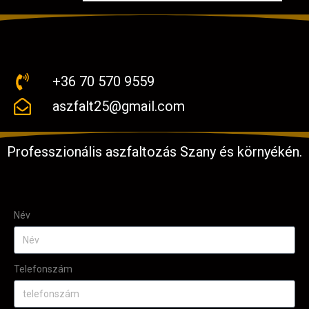
+36 70 570 9559
aszfalt25@gmail.com
Professzionális aszfaltozás Szany és környékén.
Név
Telefonszám