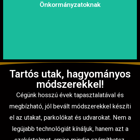
megoldásokat, hogy a közösség biztonságosan és
Önkormányzatoknak
garantáljuk a hosszú távú és fenntartható
számíthat ránk. Megbízható és tapasztalt csapatunkkal
Közterületek, utak, járdák és parkok aszfaltozásában is
Tartós utak, hagyományos
módszerekkel!
Cégünk hosszú évek tapasztalatával és
megbízható, jól bevált módszerekkel készíti
el az utakat, parkolókat és udvarokat. Nem a
legújabb technológiát kínáljuk, hanem azt a