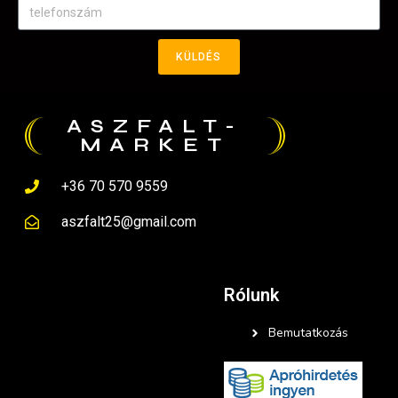
KÜLDÉS
ASZFALT-
MARKET
+36 70 570 9559
aszfalt25@gmail.com
Rólunk
Bemutatkozás