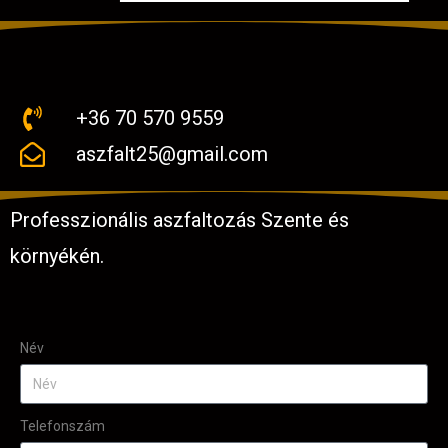
+36 70 570 9559
aszfalt25@gmail.com
Professzionális aszfaltozás Szente és
környékén.
Név
Telefonszám