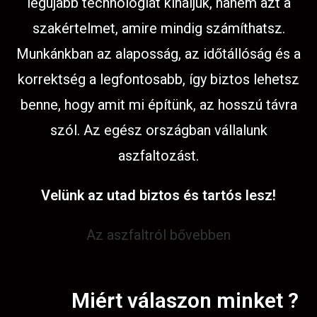
legújabb technológiát kínáljuk, hanem azt a
szakértelmet, amire mindig számíthatsz.
Munkánkban az alaposság, az időtállóság és a
korrektség a legfontosabb, így biztos lehetsz
benne, hogy amit mi építünk, az hosszú távra
szól. Az egész országban vállalunk
aszfaltozást.
Velünk az utad biztos és tartós lesz!
Az aszfaltról bővebben
Miért válaszon minket ?