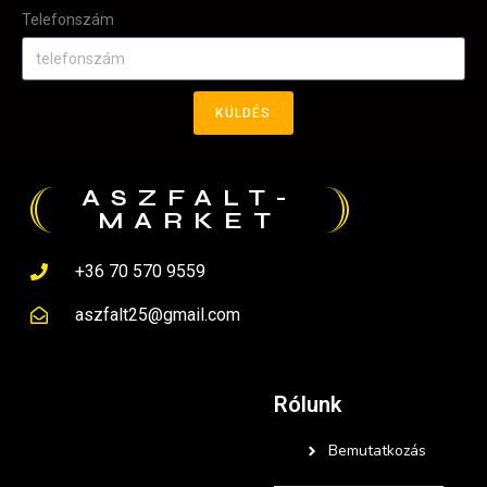
Telefonszám
KÜLDÉS
ASZFALT-
MARKET
+36 70 570 9559
aszfalt25@gmail.com
Rólunk
Bemutatkozás