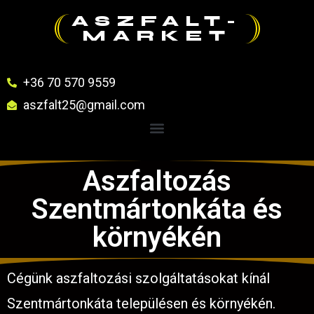
ASZFALT-
MARKET
+36 70 570 9559
aszfalt25@gmail.com
Aszfaltozás
Szentmártonkáta és
környékén
Cégünk aszfaltozási szolgáltatásokat kínál
Szentmártonkáta településen és környékén.