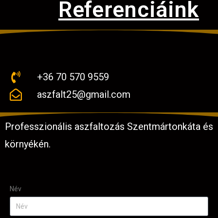
Referenciáink
+36 70 570 9559
aszfalt25@gmail.com
Professzionális aszfaltozás Szentmártonkáta és
környékén.
Név