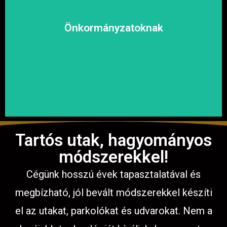
kényelmesen közlekedhessen.
megoldásokat, hogy a közösség biztonságosan és
Önkormányzatoknak
garantáljuk a hosszú távú és fenntartható
számíthat ránk. Megbízható és tapasztalt csapatunkkal
Közterületek, utak, járdák és parkok aszfaltozásában is
Tartós utak, hagyományos
módszerekkel!
Cégünk hosszú évek tapasztalatával és
megbízható, jól bevált módszerekkel készíti
el az utakat, parkolókat és udvarokat. Nem a