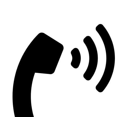
Aszfaltozás árajánlatért vegye fel velünk
a kapcsolatot