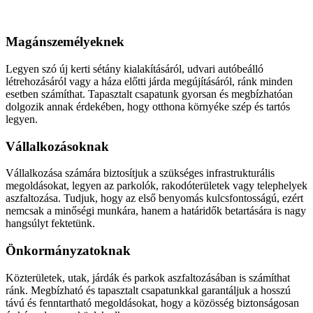
Aszfaltozás
Magánszemélyeknek
Legyen szó új kerti sétány kialakításáról, udvari autóbeálló
létrehozásáról vagy a háza előtti járda megújításáról, ránk minden
esetben számíthat. Tapasztalt csapatunk gyorsan és megbízhatóan
dolgozik annak érdekében, hogy otthona környéke szép és tartós
legyen.
Vállalkozásoknak
Vállalkozása számára biztosítjuk a szükséges infrastrukturális
megoldásokat, legyen az parkolók, rakodóterületek vagy telephelyek
aszfaltozása. Tudjuk, hogy az első benyomás kulcsfontosságú, ezért
nemcsak a minőségi munkára, hanem a határidők betartására is nagy
hangsúlyt fektetünk.
Önkormányzatoknak
Közterületek, utak, járdák és parkok aszfaltozásában is számíthat
ránk. Megbízható és tapasztalt csapatunkkal garantáljuk a hosszú
távú és fenntartható megoldásokat, hogy a közösség biztonságosan