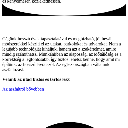
és kényelmesen közlekedhessen.
Tartós utak, hagyományos módszerekkel!
Cégünk hosszú évek tapasztalatával és megbízható, jól bevált
módszerekkel készíti el az utakat, parkolókat és udvarokat. Nem a
legújabb technológiát kínáljuk, hanem azt a szakértelmet, amire
mindig számíthatsz. Munkánkban az alaposság, az időtállóság és a
korrektség a legfontosabb, így biztos lehetsz benne, hogy amit mi
építünk, az hosszú távra szól. Az egész országban vállalunk
aszfaltozást.
Velünk az utad biztos és tartós lesz!
Az aszfaltról bővebben
Miért válaszon minket ?