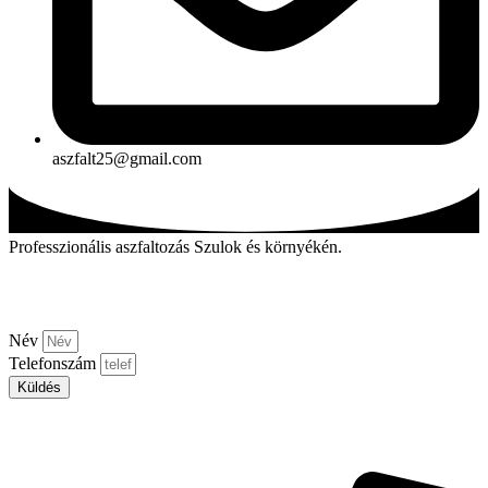
aszfalt25@gmail.com
Professzionális aszfaltozás Szulok és környékén.
Kérjen visszahívást!
Név
Telefonszám
Küldés
Aszfalt-market