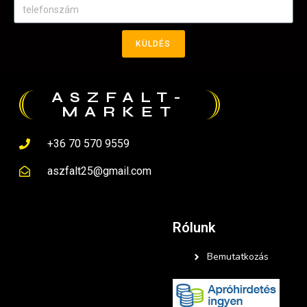
KÜLDÉS
ASZFALT-
MARKET
+36 70 570 9559
aszfalt25@gmail.com
Rólunk
Bemutatkozás