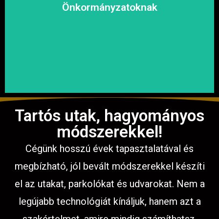
megoldásokat, hogy a közösség biztonságosan és
Önkormányzatoknak
garantáljuk a hosszú távú és fenntartható
számíthat ránk. Megbízható és tapasztalt csapatunkkal
Közterületek, utak, járdák és parkok aszfaltozásában is
Tartós utak, hagyományos
módszerekkel!
Cégünk hosszú évek tapasztalatával és
megbízható, jól bevált módszerekkel készíti
el az utakat, parkolókat és udvarokat. Nem a
legújabb technológiát kínáljuk, hanem azt a