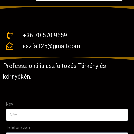
+36 70 570 9559
aszfalt25@gmail.com
Professzionális aszfaltozás Tárkány és
környékén.
Név
Telefonszám