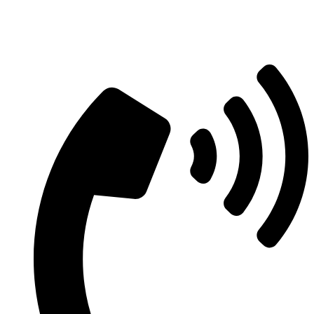
Aszfaltozás árajánlatért vegye fel velünk
a kapcsolatot