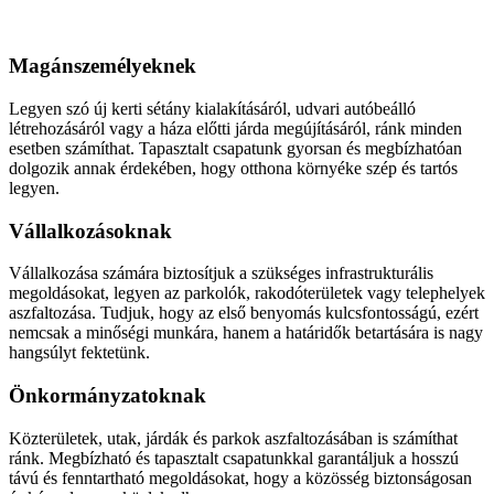
Aszfaltozás
Magánszemélyeknek
Legyen szó új kerti sétány kialakításáról, udvari autóbeálló
létrehozásáról vagy a háza előtti járda megújításáról, ránk minden
esetben számíthat. Tapasztalt csapatunk gyorsan és megbízhatóan
dolgozik annak érdekében, hogy otthona környéke szép és tartós
legyen.
Vállalkozásoknak
Vállalkozása számára biztosítjuk a szükséges infrastrukturális
megoldásokat, legyen az parkolók, rakodóterületek vagy telephelyek
aszfaltozása. Tudjuk, hogy az első benyomás kulcsfontosságú, ezért
nemcsak a minőségi munkára, hanem a határidők betartására is nagy
hangsúlyt fektetünk.
Önkormányzatoknak
Közterületek, utak, járdák és parkok aszfaltozásában is számíthat
ránk. Megbízható és tapasztalt csapatunkkal garantáljuk a hosszú
távú és fenntartható megoldásokat, hogy a közösség biztonságosan