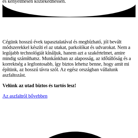
és kényelmesen közlekedhessen.
Tartós utak, hagyományos módszerekkel!
Cégünk hosszú évek tapasztalatával és megbízható, jól bevált
módszerekkel készíti el az utakat, parkolókat és udvarokat. Nem a
legújabb technológiát kínáljuk, hanem azt a szakértelmet, amire
mindig számíthatsz. Munkánkban az alaposság, az időtállóság és a
korrektség a legfontosabb, így biztos lehetsz benne, hogy amit mi
építünk, az hosszú távra szól. Az egész országban vállalunk
aszfaltozást.
Velünk az utad biztos és tartós lesz!
Az aszfaltról bővebben
Miért válaszon minket ?