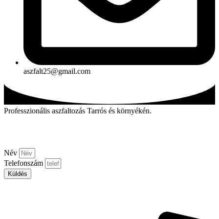
aszfalt25@gmail.com
Professzionális aszfaltozás Tarrós és környékén.
Kérjen visszahívást!
Név
Telefonszám
Küldés
Aszfalt-market