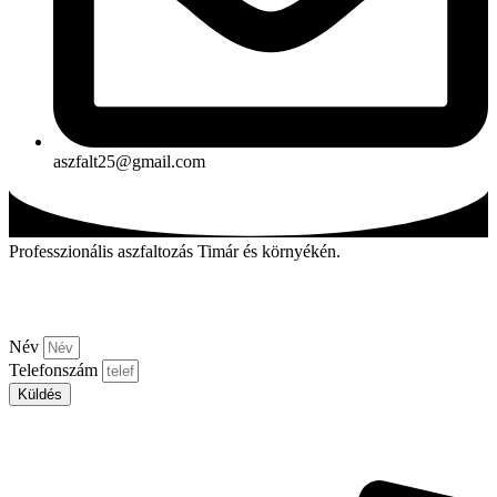
aszfalt25@gmail.com
Professzionális aszfaltozás Timár és környékén.
Kérjen visszahívást!
Név
Telefonszám
Küldés
Aszfalt-market