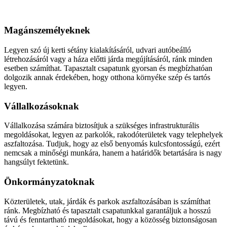
Aszfaltozás
Magánszemélyeknek
Legyen szó új kerti sétány kialakításáról, udvari autóbeálló
létrehozásáról vagy a háza előtti járda megújításáról, ránk minden
esetben számíthat. Tapasztalt csapatunk gyorsan és megbízhatóan
dolgozik annak érdekében, hogy otthona környéke szép és tartós
legyen.
Vállalkozásoknak
Vállalkozása számára biztosítjuk a szükséges infrastrukturális
megoldásokat, legyen az parkolók, rakodóterületek vagy telephelyek
aszfaltozása. Tudjuk, hogy az első benyomás kulcsfontosságú, ezért
nemcsak a minőségi munkára, hanem a határidők betartására is nagy
hangsúlyt fektetünk.
Önkormányzatoknak
Közterületek, utak, járdák és parkok aszfaltozásában is számíthat
ránk. Megbízható és tapasztalt csapatunkkal garantáljuk a hosszú
távú és fenntartható megoldásokat, hogy a közösség biztonságosan