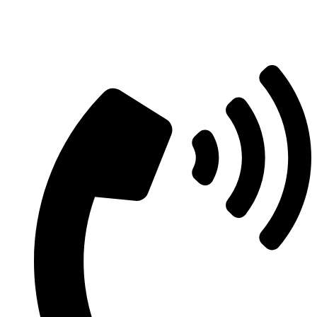
Aszfaltozás árajánlatért vegye fel velünk
a kapcsolatot