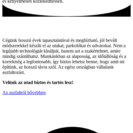
és kényelmesen közlekedhessen.
Tartós utak, hagyományos módszerekkel!
Cégünk hosszú évek tapasztalatával és megbízható, jól bevált
módszerekkel készíti el az utakat, parkolókat és udvarokat. Nem a
legújabb technológiát kínáljuk, hanem azt a szakértelmet, amire
mindig számíthatsz. Munkánkban az alaposság, az időtállóság és a
korrektség a legfontosabb, így biztos lehetsz benne, hogy amit mi
építünk, az hosszú távra szól. Az egész országban vállalunk
aszfaltozást.
Velünk az utad biztos és tartós lesz!
Az aszfaltról bővebben
Miért válaszon minket ?