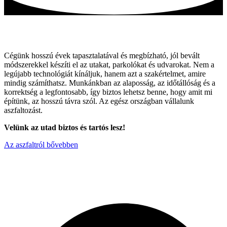
Tartós utak, hagyományos módszerekkel!
Cégünk hosszú évek tapasztalatával és megbízható, jól bevált
módszerekkel készíti el az utakat, parkolókat és udvarokat. Nem a
legújabb technológiát kínáljuk, hanem azt a szakértelmet, amire
mindig számíthatsz. Munkánkban az alaposság, az időtállóság és a
korrektség a legfontosabb, így biztos lehetsz benne, hogy amit mi
építünk, az hosszú távra szól. Az egész országban vállalunk
aszfaltozást.
Velünk az utad biztos és tartós lesz!
Az aszfaltról bővebben
Miért válaszon minket ?