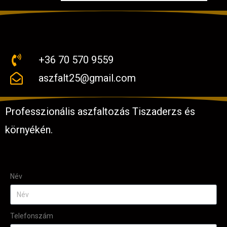
+36 70 570 9559
aszfalt25@gmail.com
Professzionális aszfaltozás Tiszaderzs és
környékén.
Név
Telefonszám