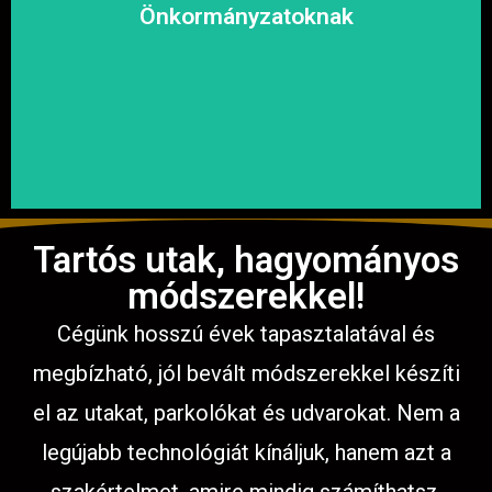
megoldásokat, hogy a közösség biztonságosan és
Önkormányzatoknak
garantáljuk a hosszú távú és fenntartható
számíthat ránk. Megbízható és tapasztalt csapatunkkal
Közterületek, utak, járdák és parkok aszfaltozásában is
Tartós utak, hagyományos
módszerekkel!
Cégünk hosszú évek tapasztalatával és
megbízható, jól bevált módszerekkel készíti
el az utakat, parkolókat és udvarokat. Nem a
legújabb technológiát kínáljuk, hanem azt a