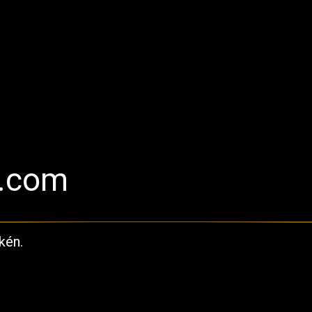
l.com
kén.