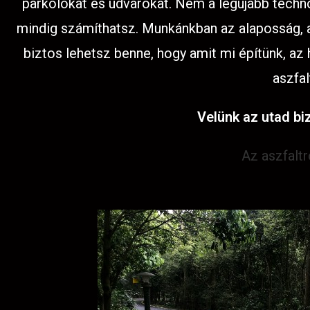
parkolókat és udvarokat. Nem a legújabb techno
mindig számíthatsz. Munkánkban az alaposság, az
biztos lehetsz benne, hogy amit mi építünk, az
aszfal
Velünk az utad biz
Az aszfalt