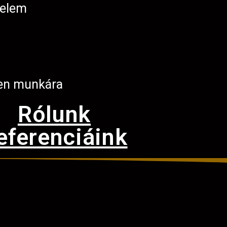
telem
en munkára
Rólunk
eferenciáink