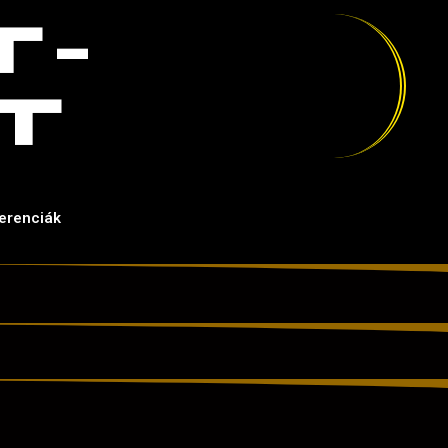
T-
T
erenciák