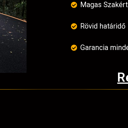
Magas Szakér
Rövid határidő
Garancia mind
R