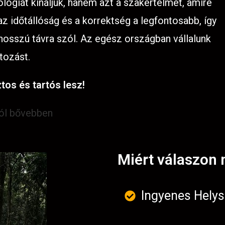
lógiát kínáljuk, hanem azt a szakértelmet, amire
 időtállóság és a korrektség a legfontosabb, így
 hosszú távra szól. Az egész országban vállalunk
tozást.
tos és tartós lesz!
ról bővebben
Miért válaszon 
Ingyenes Helys