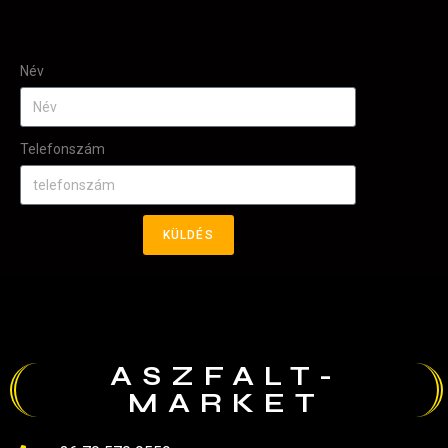
Név
Telefonszám
KÜLDÉS
ASZFALT-
MARKET