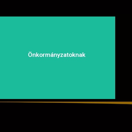
biztonságosan és kényelmesen közlekedhessen.
és fenntartható megoldásokat, hogy a közösség
Önkormányzatoknak
tapasztalt csapatunkkal garantáljuk a hosszú távú
aszfaltozásában is számíthat ránk. Megbízható és
Közterületek, utak, járdák és parkok