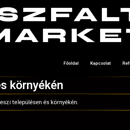
SZFAL
MARKE
Főoldal
Kapcsolat
Ref
és környékén
keszi településen és környékén.