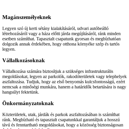
Aszfaltozás
Magánszemélyeknek
Legyen szó új kerti sétány kialakításáról, udvari autóbeálló
létrehozásáról vagy a háza előtti járda megújításáról, ránk minden
esetben számíthat. Tapasztalt csapatunk gyorsan és megbízhatóan
dolgozik annak érdekében, hogy otthona környéke szép és tartós
legyen.
Vállalkozásoknak
Vállalkozása számára biztosítjuk a szükséges infrastrukturális
megoldásokat, legyen az parkolók, rakodóterületek vagy telephelyek
aszfaltozása. Tudjuk, hogy az első benyomás kulcsfontosságú, ezért
nemcsak a minőségi munkára, hanem a határidők betartására is nagy
hangsúlyt fektetünk.
Önkormányzatoknak
Közterületek, utak, járdák és parkok aszfaltozásában is számíthat
ránk. Megbízható és tapasztalt csapatunkkal garantáljuk a hosszú
távú és fenntartható megoldásokat, hogy a közösség biztonságosan