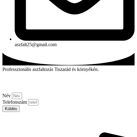
aszfalt25@gmail.com
Professzionális aszfaltozás Tiszarád és környékén.
Kérjen visszahívást!
Név
Telefonszám
Küldés
Aszfalt-market