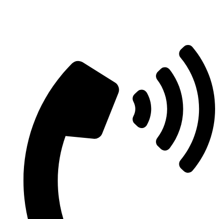
Aszfaltozás árajánlatért vegye fel velünk
a kapcsolatot