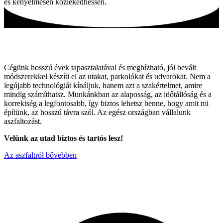
és kényelmesen közlekedhessen.
Tartós utak, hagyományos módszerekkel!
Cégünk hosszú évek tapasztalatával és megbízható, jól bevált
módszerekkel készíti el az utakat, parkolókat és udvarokat. Nem a
legújabb technológiát kínáljuk, hanem azt a szakértelmet, amire
mindig számíthatsz. Munkánkban az alaposság, az időtállóság és a
korrektség a legfontosabb, így biztos lehetsz benne, hogy amit mi
építünk, az hosszú távra szól. Az egész országban vállalunk
aszfaltozást.
Velünk az utad biztos és tartós lesz!
Az aszfaltról bővebben
Miért válaszon minket ?