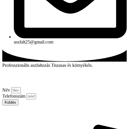
aszfalt25@gmail.com
Professzionális aszfaltozás Tiszasas és környékén.
Kérjen visszahívást!
Név
Telefonszám
Küldés
Aszfalt-market