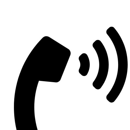
Aszfaltozás árajánlatért vegye fel velünk
a kapcsolatot