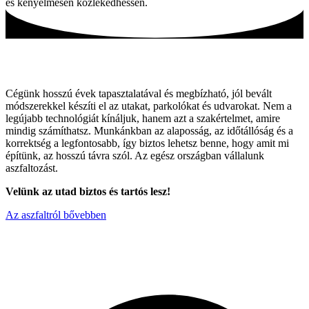
és kényelmesen közlekedhessen.
Tartós utak, hagyományos módszerekkel!
Cégünk hosszú évek tapasztalatával és megbízható, jól bevált
módszerekkel készíti el az utakat, parkolókat és udvarokat. Nem a
legújabb technológiát kínáljuk, hanem azt a szakértelmet, amire
mindig számíthatsz. Munkánkban az alaposság, az időtállóság és a
korrektség a legfontosabb, így biztos lehetsz benne, hogy amit mi
építünk, az hosszú távra szól. Az egész országban vállalunk
aszfaltozást.
Velünk az utad biztos és tartós lesz!
Az aszfaltról bővebben
Miért válaszon minket ?