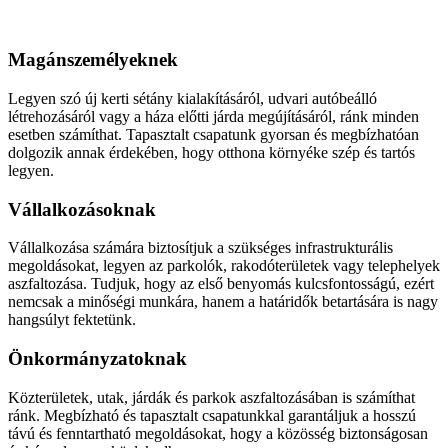
Aszfaltozás
Magánszemélyeknek
Legyen szó új kerti sétány kialakításáról, udvari autóbeálló
létrehozásáról vagy a háza előtti járda megújításáról, ránk minden
esetben számíthat. Tapasztalt csapatunk gyorsan és megbízhatóan
dolgozik annak érdekében, hogy otthona környéke szép és tartós
legyen.
Vállalkozásoknak
Vállalkozása számára biztosítjuk a szükséges infrastrukturális
megoldásokat, legyen az parkolók, rakodóterületek vagy telephelyek
aszfaltozása. Tudjuk, hogy az első benyomás kulcsfontosságú, ezért
nemcsak a minőségi munkára, hanem a határidők betartására is nagy
hangsúlyt fektetünk.
Önkormányzatoknak
Közterületek, utak, járdák és parkok aszfaltozásában is számíthat
ránk. Megbízható és tapasztalt csapatunkkal garantáljuk a hosszú
távú és fenntartható megoldásokat, hogy a közösség biztonságosan