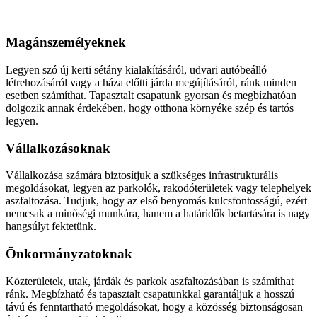
Aszfaltozás
Magánszemélyeknek
Legyen szó új kerti sétány kialakításáról, udvari autóbeálló
létrehozásáról vagy a háza előtti járda megújításáról, ránk minden
esetben számíthat. Tapasztalt csapatunk gyorsan és megbízhatóan
dolgozik annak érdekében, hogy otthona környéke szép és tartós
legyen.
Vállalkozásoknak
Vállalkozása számára biztosítjuk a szükséges infrastrukturális
megoldásokat, legyen az parkolók, rakodóterületek vagy telephelyek
aszfaltozása. Tudjuk, hogy az első benyomás kulcsfontosságú, ezért
nemcsak a minőségi munkára, hanem a határidők betartására is nagy
hangsúlyt fektetünk.
Önkormányzatoknak
Közterületek, utak, járdák és parkok aszfaltozásában is számíthat
ránk. Megbízható és tapasztalt csapatunkkal garantáljuk a hosszú
távú és fenntartható megoldásokat, hogy a közösség biztonságosan