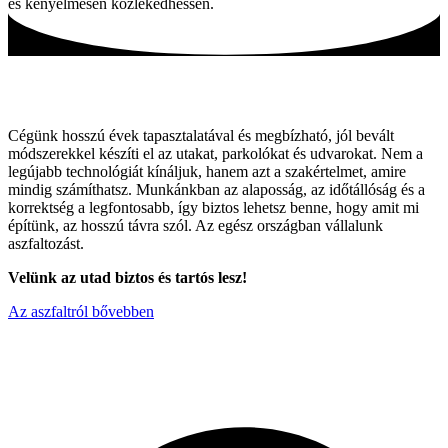
és kényelmesen közlekedhessen.
Tartós utak, hagyományos módszerekkel!
Cégünk hosszú évek tapasztalatával és megbízható, jól bevált
módszerekkel készíti el az utakat, parkolókat és udvarokat. Nem a
legújabb technológiát kínáljuk, hanem azt a szakértelmet, amire
mindig számíthatsz. Munkánkban az alaposság, az időtállóság és a
korrektség a legfontosabb, így biztos lehetsz benne, hogy amit mi
építünk, az hosszú távra szól. Az egész országban vállalunk
aszfaltozást.
Velünk az utad biztos és tartós lesz!
Az aszfaltról bővebben
Miért válaszon minket ?