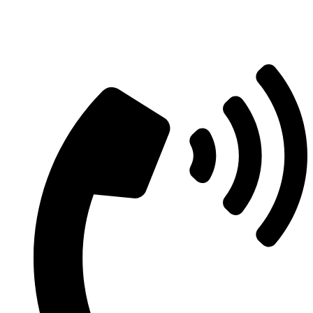
Aszfaltozás árajánlatért vegye fel velünk
a kapcsolatot