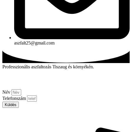
aszfalt25@gmail.com
Professzionális aszfaltozás Tiszaug és környékén.
Kérjen visszahívást!
Név
Telefonszám
Küldés
Aszfalt-market