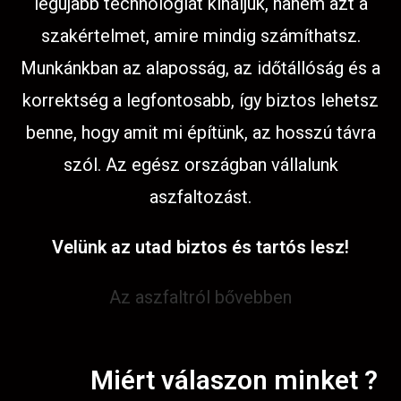
legújabb technológiát kínáljuk, hanem azt a
szakértelmet, amire mindig számíthatsz.
Munkánkban az alaposság, az időtállóság és a
korrektség a legfontosabb, így biztos lehetsz
benne, hogy amit mi építünk, az hosszú távra
szól. Az egész országban vállalunk
aszfaltozást.
Velünk az utad biztos és tartós lesz!
Az aszfaltról bővebben
Miért válaszon minket ?