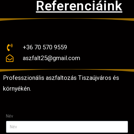
Referenciáink
+36 70 570 9559
aszfalt25@gmail.com
Professzionális aszfaltozás Tiszaújváros és
környékén.
Név