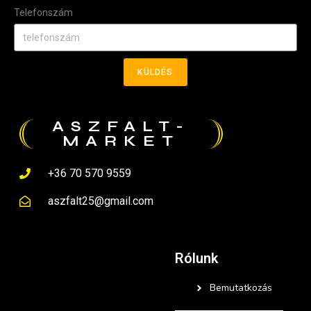
Telefonszám
KÜLDÉS
ASZFALT-
MARKET
+36 70 570 9559
aszfalt25@gmail.com
Rólunk
Bemutatkozás