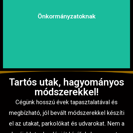
kényelmesen közlekedhessen.
megoldásokat, hogy a közösség biztonságosan és
Önkormányzatoknak
garantáljuk a hosszú távú és fenntartható
számíthat ránk. Megbízható és tapasztalt csapatunkkal
Közterületek, utak, járdák és parkok aszfaltozásában is
Tartós utak, hagyományos
módszerekkel!
Cégünk hosszú évek tapasztalatával és
megbízható, jól bevált módszerekkel készíti
el az utakat, parkolókat és udvarokat. Nem a