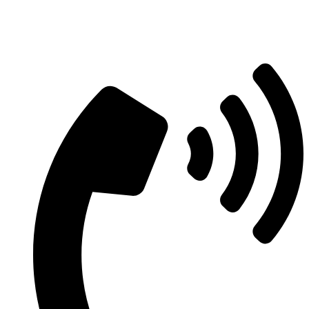
Aszfaltozás árajánlatért vegye fel velünk
a kapcsolatot