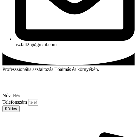
aszfalt25@gmail.com
Professzionális aszfaltozás Tóalmás és környékén.
Kérjen visszahívást!
Név
Telefonszám
Küldés
Aszfalt-market