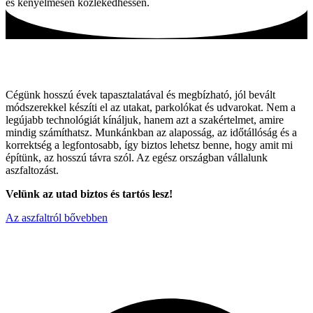
és kényelmesen közlekedhessen.
Tartós utak, hagyományos módszerekkel!
Cégünk hosszú évek tapasztalatával és megbízható, jól bevált
módszerekkel készíti el az utakat, parkolókat és udvarokat. Nem a
legújabb technológiát kínáljuk, hanem azt a szakértelmet, amire
mindig számíthatsz. Munkánkban az alaposság, az időtállóság és a
korrektség a legfontosabb, így biztos lehetsz benne, hogy amit mi
építünk, az hosszú távra szól. Az egész országban vállalunk
aszfaltozást.
Velünk az utad biztos és tartós lesz!
Az aszfaltról bővebben
Miért válaszon minket ?