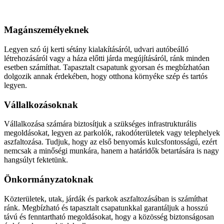
Aszfaltozás
Magánszemélyeknek
Legyen szó új kerti sétány kialakításáról, udvari autóbeálló
létrehozásáról vagy a háza előtti járda megújításáról, ránk minden
esetben számíthat. Tapasztalt csapatunk gyorsan és megbízhatóan
dolgozik annak érdekében, hogy otthona környéke szép és tartós
legyen.
Vállalkozásoknak
Vállalkozása számára biztosítjuk a szükséges infrastrukturális
megoldásokat, legyen az parkolók, rakodóterületek vagy telephelyek
aszfaltozása. Tudjuk, hogy az első benyomás kulcsfontosságú, ezért
nemcsak a minőségi munkára, hanem a határidők betartására is nagy
hangsúlyt fektetünk.
Önkormányzatoknak
Közterületek, utak, járdák és parkok aszfaltozásában is számíthat
ránk. Megbízható és tapasztalt csapatunkkal garantáljuk a hosszú
távú és fenntartható megoldásokat, hogy a közösség biztonságosan