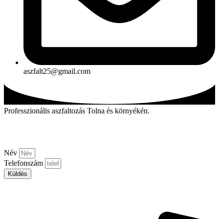
aszfalt25@gmail.com
Professzionális aszfaltozás Tolna és környékén.
Kérjen visszahívást!
Név
Telefonszám
Küldés
Aszfalt-market