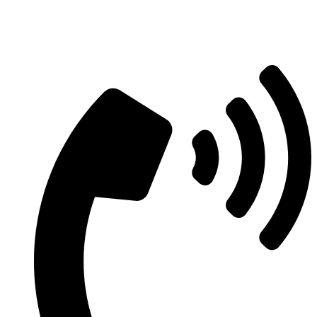
Aszfaltozás árajánlatért vegye fel velünk
a kapcsolatot