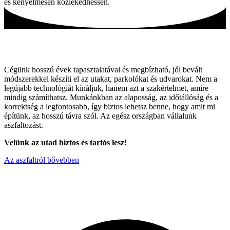
és kényelmesen közlekedhessen.
Tartós utak, hagyományos módszerekkel!
Cégünk hosszú évek tapasztalatával és megbízható, jól bevált
módszerekkel készíti el az utakat, parkolókat és udvarokat. Nem a
legújabb technológiát kínáljuk, hanem azt a szakértelmet, amire
mindig számíthatsz. Munkánkban az alaposság, az időtállóság és a
korrektség a legfontosabb, így biztos lehetsz benne, hogy amit mi
építünk, az hosszú távra szól. Az egész országban vállalunk
aszfaltozást.
Velünk az utad biztos és tartós lesz!
Az aszfaltról bővebben
Miért válaszon minket ?