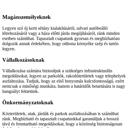
Aszfaltozás
Magánszemélyeknek
Legyen szó új kerti sétány kialakításáról, udvari autóbeálló
létrehozásáról vagy a háza előtti járda megújításáról, ránk minden
esetben számíthat. Tapasztalt csapatunk gyorsan és megbízhatóan
dolgozik annak érdekében, hogy otthona környéke szép és tartós
legyen.
Vállalkozásoknak
Vállalkozása számára biztosítjuk a szükséges infrastrukturális
megoldásokat, legyen az parkolók, rakodóterületek vagy telephelyek
aszfaltozása. Tudjuk, hogy az első benyomás kulcsfontosságú, ezért
nemcsak a minőségi munkára, hanem a határidők betartására is nagy
hangsúlyt fektetünk.
Önkormányzatoknak
Közterületek, utak, járdák és parkok aszfaltozásában is számíthat
ránk. Megbízható és tapasztalt csapatunkkal garantáljuk a hosszú
távú és fenntartható megoldásokat, hogy a közösség biztonságosan